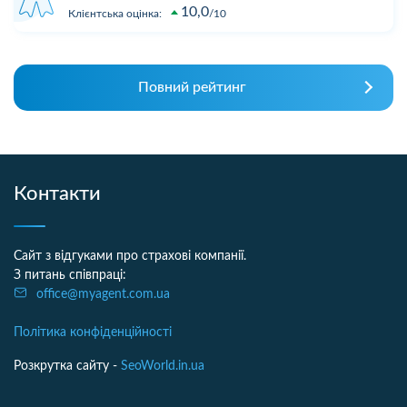
10,0
Клієнтська оцінка:
10
Повний рейтинг
Контакти
Сайт з відгуками про страхові компанії.
З питань співпраці:
office@myagent.com.ua
Політика конфіденційності
Розкрутка сайту -
SeoWorld.in.ua