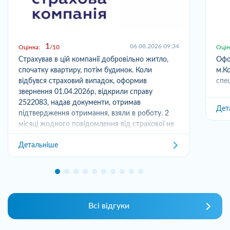
1
06.08.2026 09:34
Оцінка:
10
Оцін
Страхував в цій компанії добровільно житло,
Офо
спочатку квартиру, потім будинок. Коли
м.Ко
відбувся страховий випадок, оформив
спец
звернення 01.04.2026р, відкрили справу
2522083, надав документи, отримав
Дет
підтвердження отримання, взяли в роботу. 2
місяці жодного повідомлення від страхової не
отримував,...
Детальніше
Всі відгуки