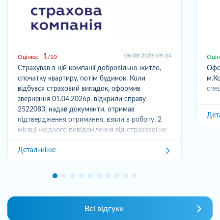
1
06.08.2026 09:34
Оцінка:
10
Оцін
Страхував в цій компанії добровільно житло,
Офо
спочатку квартиру, потім будинок. Коли
м.Ко
відбувся страховий випадок, оформив
спец
звернення 01.04.2026р, відкрили справу
2522083, надав документи, отримав
Дет
підтвердження отримання, взяли в роботу. 2
місяці жодного повідомлення від страхової не
отримував,...
Детальніше
Всі відгуки