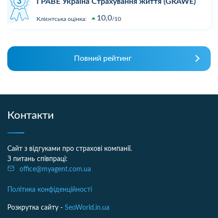
ГРАВЕ Україна Страхування життя (GRAWE)
10,0
Клієнтська оцінка:
10
Повний рейтинг
Контакти
Сайт з відгуками про страхові компанії.
З питань співпраці:
office@myagent.com.ua
Політика конфіденційності
Розкрутка сайту -
SeoWorld.in.ua