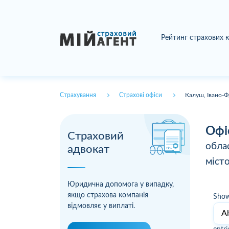
Рейтинг страхових 
Страхування
Страхові офіси
Калуш, Івано-Ф
Офі
Страховий
обла
адвокат
міст
Юридична допомога у випадку,
якщо страхова компанія
Sho
відмовляє у виплаті.