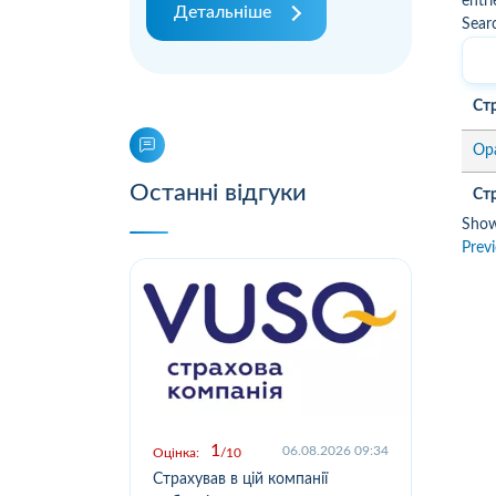
entri
Детальніше
Sear
Ст
Ор
Останні відгуки
Ст
Show
Prev
1
.2026 09:03
06.08.2026 09:34
Оцінка:
10
Оцін
у,
Страхував в цій компанії
Офо