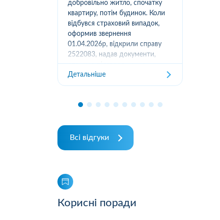
вання
добровільно житло, спочатку
(05
луг за
квартиру, потім будинок. Коли
м.К
ором. А
відбувся страховий випадок,
дів
их
оформив звернення
та з
ошуканою.
01.04.2026р, відкрили справу
трахову
2522083, надав документи,
Дет
отримав підтвердження
Детальніше
отримання, взяли в роботу. 2
місяці жодного повідомлення
від страхової не отримував,...
Всі відгуки
Корисні поради