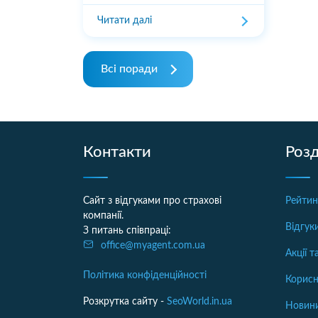
Читати далі
Всі поради
Контакти
Розд
Сайт з відгуками про страхові
Рейтин
компанії.
Відгук
З питань співпраці:
office@myagent.com.ua
Акції 
Політика конфіденційності
Корисн
Розкрутка сайту -
SeoWorld.in.ua
Новини