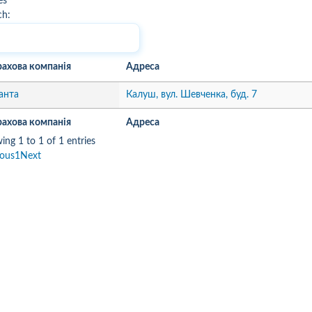
es
ch:
рахова компанія
Адреса
анта
Калуш, вул. Шевченка, буд. 7
рахова компанія
Адреса
ing 1 to 1 of 1 entries
ious
1
Next
10
1
05.08.2026 19:00
05.08.2026 
ка:
10
Оцінка:
10
рмлював сьогодні
Дуже дивна компанія.