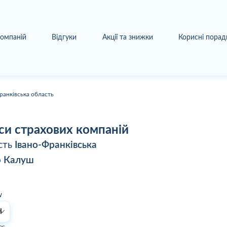
компаній
Відгуки
Акції та знижки
Корисні порад
ранківська область
си страхових компаній
сть
Івано-Франківська
о
Калуш
w