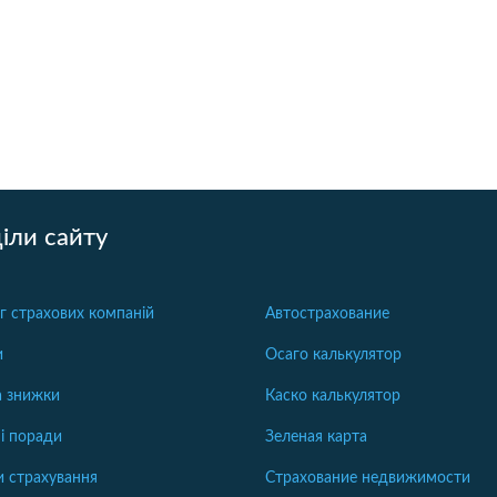
іли сайту
г страхових компаній
Автострахование
и
Осаго калькулятор
та знижки
Каско калькулятор
і поради
Зеленая карта
 страхування
Страхование недвижимости