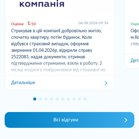
1
06.08.2026 09:34
Оцінка:
10
Оцін
Страхував в цій компанії добровільно житло,
Офо
спочатку квартиру, потім будинок. Коли
м.Ко
відбувся страховий випадок, оформив
спец
звернення 01.04.2026р, відкрили справу
2522083, надав документи, отримав
Дет
підтвердження отримання, взяли в роботу. 2
місяці жодного повідомлення від страхової не
отримував,...
Детальніше
Всі відгуки