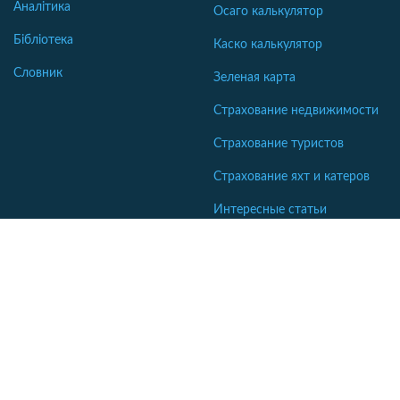
Аналітика
Осаго калькулятор
Бібліотека
Каско калькулятор
Словник
Зеленая карта
Страхование недвижимости
Страхование туристов
Страхование яхт и катеров
Интересные статьи