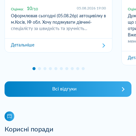
10
05.08.2026 19:00
Оцінка:
10
Оцін
Оформлював сьогодні (05.08.26р) автоцивілку в
Дуж
м.Косів, ІФ обл. Хочу подякувати дівчині-
що 
спеціалісту за швидкість та зручність...
отр
Вже
мен
Детальніше
Дет
Всі відгуки
Корисні поради