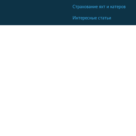
Страхование яхт и катеров
Интересные статьи
Кабінет співробітника СК
Якщо ваша компанія ще не коментує відгуки - напишіть нам.
Кабінет