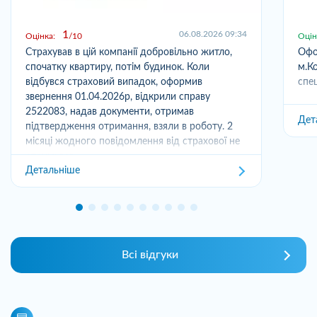
1
06.08.2026 09:34
Оцінка:
10
Оцін
Страхував в цій компанії добровільно житло,
Офо
спочатку квартиру, потім будинок. Коли
м.Ко
відбувся страховий випадок, оформив
спец
звернення 01.04.2026р, відкрили справу
2522083, надав документи, отримав
Дет
підтвердження отримання, взяли в роботу. 2
місяці жодного повідомлення від страхової не
отримував,...
Детальніше
Всі відгуки