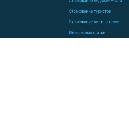
Страхование недвижимости
Страхование туристов
Страхование яхт и катеров
Интересные статьи
Кабінет співробітника СК
Якщо ваша компанія ще не коментує відгуки - напишіть нам.