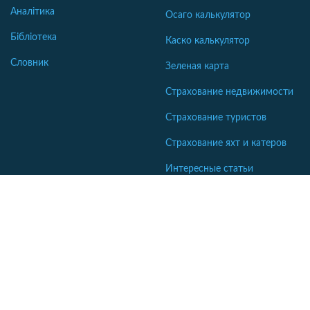
Аналітика
Осаго калькулятор
Бібліотека
Каско калькулятор
Словник
Зеленая карта
Страхование недвижимости
Страхование туристов
Страхование яхт и катеров
Интересные статьи