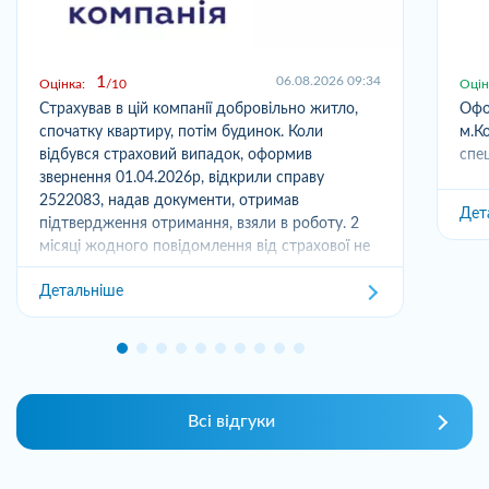
1
06.08.2026 09:34
Оцінка:
10
Оцін
Страхував в цій компанії добровільно житло,
Офо
спочатку квартиру, потім будинок. Коли
м.Ко
відбувся страховий випадок, оформив
спец
звернення 01.04.2026р, відкрили справу
2522083, надав документи, отримав
Дет
підтвердження отримання, взяли в роботу. 2
місяці жодного повідомлення від страхової не
отримував,...
Детальніше
Всі відгуки