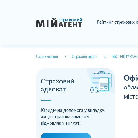
Рейтинг страхових 
Страхування
Страхові офіси
ББС ІНШУРАН
Офі
Страховий
обла
адвокат
міст
Юридична допомога у випадку,
якщо страхова компанія
відмовляє у виплаті.