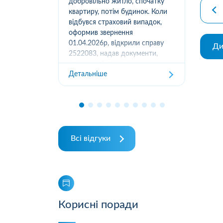
вання
добровільно житло, спочатку
(05
луг за
квартиру, потім будинок. Коли
м.К
ором. А
відбувся страховий випадок,
дів
их
оформив звернення
та з
ошуканою.
01.04.2026р, відкрили справу
Ди
трахову
2522083, надав документи,
Дет
отримав підтвердження
Детальніше
отримання, взяли в роботу. 2
місяці жодного повідомлення
від страхової не отримував,...
Всі відгуки
Корисні поради