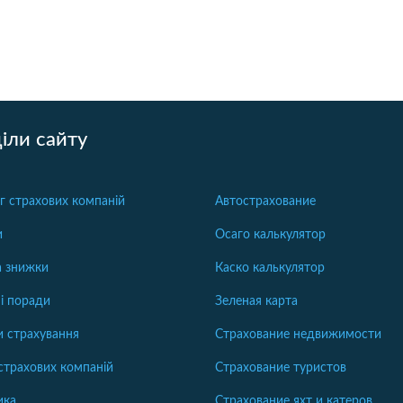
іли сайту
г страхових компаній
Автострахование
и
Осаго калькулятор
та знижки
Каско калькулятор
і поради
Зеленая карта
 страхування
Страхование недвижимости
страхових компаній
Страхование туристов
ика
Страхование яхт и катеров