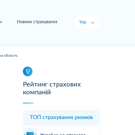
и
Новини страхування
Укр
Рус
ка область.
Рейтинг страхових
компаній
ТОП страхування ризиків