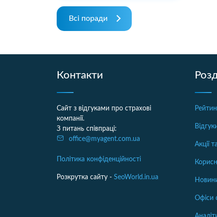
Всі поради
Контакти
Розд
Сайт з відгуками про страхові
Рейтин
компанії.
Відгук
З питань співпраці:
office@myagent.com.ua
Акції 
Політика конфіденційності
Корисн
Розкрутка сайту -
SeoWorld.in.ua
Новини
Офіси 
Аналіт