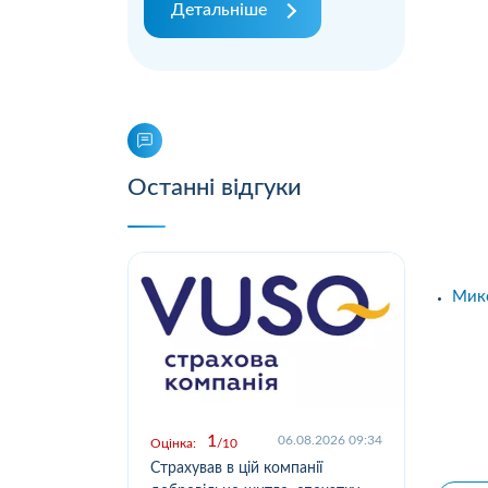
Детальніше
Останні відгуки
Мико
1
.2026 09:03
06.08.2026 09:34
Оцінка:
10
Оцін
у,
Страхував в цій компанії
Офо