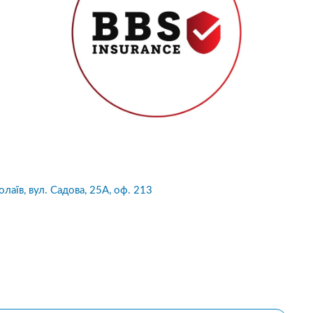
лаїв, вул. Садова, 25А, оф. 213
10
1
05.08.2026 19:00
05.08.2026 
ка:
10
Оцінка:
10
рмлював сьогодні
Дуже дивна компанія.