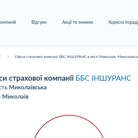
компаній
Відгуки
Акції та знижки
Корисні порад
С
Офіси страхової компанії ББС ІНШУРАНС в місті Миколаїв, Миколаївсь
си страхової компанії
ББС ІНШУРАНС
сть
Миколаївська
о
Миколаїв