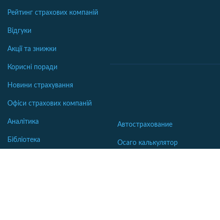
Рейтинг страхових компаній
Відгуки
Акції та знижки
Корисні поради
Новини страхування
Офіси страхових компаній
Аналітика
Автострахование
Бібліотека
Осаго калькулятор
Словник
Каско калькулятор
Зеленая карта
Страхование недвижимости
Страхование туристов