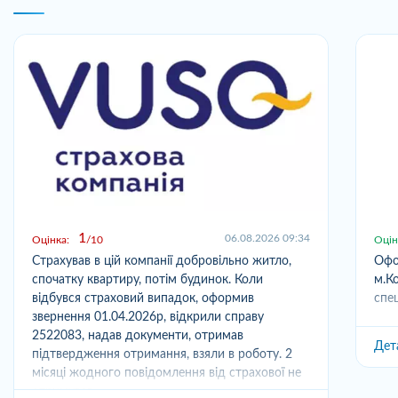
1
06.08.2026 09:34
Оцінка:
10
Оцін
Страхував в цій компанії добровільно житло,
Офо
спочатку квартиру, потім будинок. Коли
м.Ко
відбувся страховий випадок, оформив
спец
звернення 01.04.2026р, відкрили справу
2522083, надав документи, отримав
Дет
підтвердження отримання, взяли в роботу. 2
місяці жодного повідомлення від страхової не
отримував,...