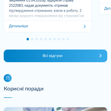
звернення 01.04.2026р, відкрили справу
2522083, надав документи, отримав
Дет
підтвердження отримання, взяли в роботу. 2
місяці жодного повідомлення від страхової не
отримував,...
Детальніше
Всі відгуки
Корисні поради