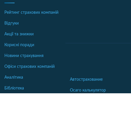
Рейтинг страхових компаній
Відгуки
Акції та знижки
Корисні поради
Новини страхування
Офіси страхових компаній
Аналітика
Автострахование
Бібліотека
Осаго калькулятор
Словник
Каско калькулятор
Зеленая карта
Страхование недвижимости