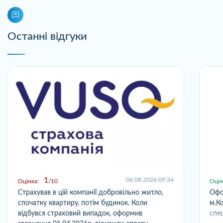
Останні відгуки
1
06.08.2026 09:34
Оцінка:
10
Оцін
Страхував в цій компанії добровільно житло,
Офо
спочатку квартиру, потім будинок. Коли
м.Ко
відбувся страховий випадок, оформив
спец