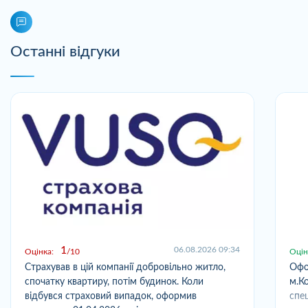
Останні відгуки
1
06.08.2026 09:34
Оцінка:
10
Оцін
Страхував в цій компанії добровільно житло,
Офо
спочатку квартиру, потім будинок. Коли
м.Ко
відбувся страховий випадок, оформив
спец