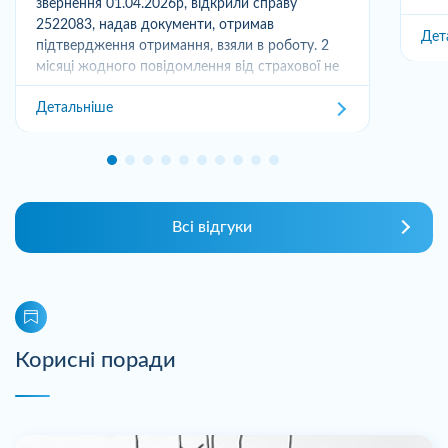
звернення 01.04.2026р, відкрили справу
2522083, надав документи, отримав
Дет
підтвердження отримання, взяли в роботу. 2
місяці жодного повідомлення від страхової не
отримував,...
Детальніше
Всі відгуки
Корисні поради