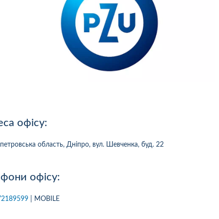
са офісу:
петровська область, Дніпро, вул. Шевченка, буд. 22
фони офісу:
10
1
05.08.2026 19:00
05.08.2026 
72189599
| MOBILE
ка:
10
Оцінка:
10
рмлював сьогодні
Дуже дивна компанія.