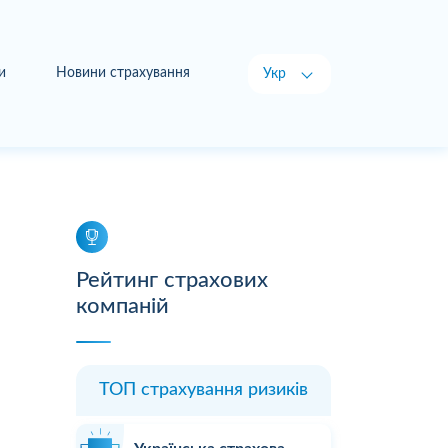
и
Новини страхування
Укр
Рус
Рейтинг страхових
компаній
ТОП страхування ризиків