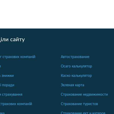
іли сайту
г страхових компаній
Автострахование
и
Осаго калькулятор
та знижки
Каско калькулятор
і поради
Зеленая карта
 страхування
Страхование недвижимости
страхових компаній
Страхование туристов
ика
Страхование яхт и катеров