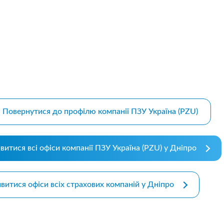
m bootstrap themes
Повернутися до профілю компанії ПЗУ Україна (PZU)
витися всі офіси компанії ПЗУ Україна (PZU) у Дніпро
витися офіси всіх страхових компаній у Дніпро