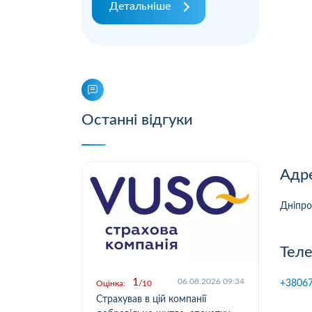
Детальніше
Останні відгуки
Адре
Дніпро
Теле
1
.2026 09:03
06.08.2026 09:34
+3806
Оцінка:
10
Оцін
у,
Страхував в цій компанії
Офо