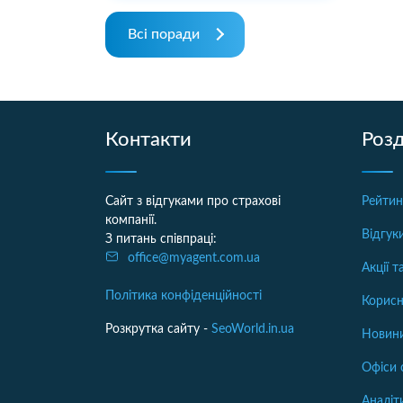
Всі поради
Контакти
Розд
Сайт з відгуками про страхові
Рейтин
компанії.
Відгук
З питань співпраці:
office@myagent.com.ua
Акції 
Політика конфіденційності
Корисн
Розкрутка сайту -
SeoWorld.in.ua
Новини
Офіси 
Аналіт