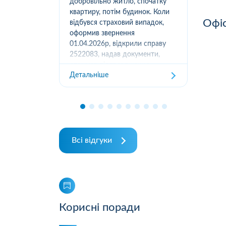
вання
добровільно житло, спочатку
(05
луг за
квартиру, потім будинок. Коли
м.К
Офіс
ором. А
відбувся страховий випадок,
дів
их
оформив звернення
та з
ошуканою.
01.04.2026р, відкрили справу
трахову
2522083, надав документи,
Дет
отримав підтвердження
Детальніше
отримання, взяли в роботу. 2
місяці жодного повідомлення
від страхової не отримував,...
Всі відгуки
Корисні поради