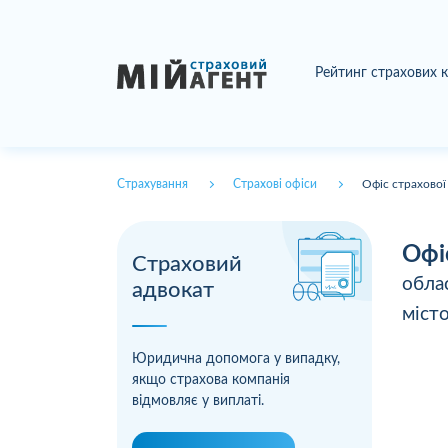
Рейтинг страхових 
Страхування
Страхові офіси
Офіс страхової
Офі
Страховий
обла
адвокат
міст
Юридична допомога у випадку,
якщо страхова компанія
відмовляє у виплаті.