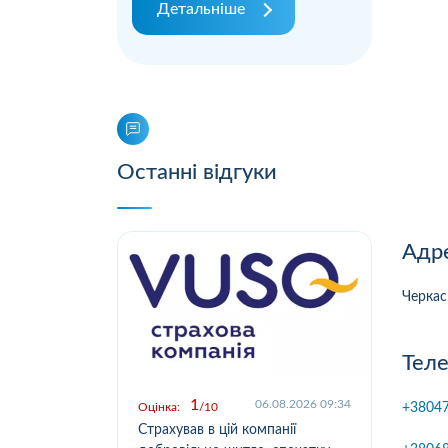
Детальніше
Останні відгуки
Адре
Черкас
Теле
1
.2026 09:03
06.08.2026 09:34
+3804
Оцінка:
10
Оцін
у,
Страхував в цій компанії
Офо