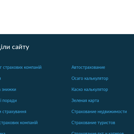
іли сайту
г страхових компаній
Автострахование
и
Осаго калькулятор
та знижки
Каско калькулятор
і поради
Зеленая карта
 страхування
Страхование недвижимости
страхових компаній
Страхование туристов
ика
Страхование яхт и катеров