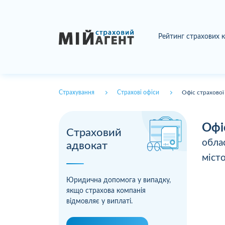
Рейтинг страхових 
Страхування
Страхові офіси
Офіс страхової
Офі
Страховий
обла
адвокат
міст
Юридична допомога у випадку,
якщо страхова компанія
відмовляє у виплаті.