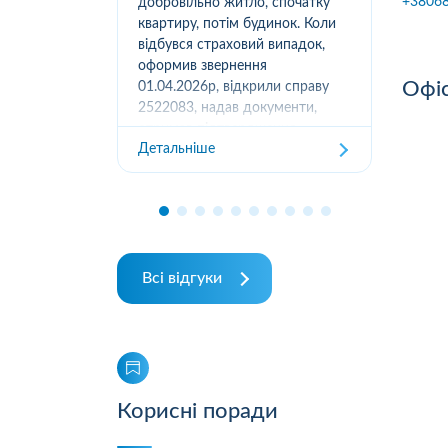
+3806
вання
добровільно житло, спочатку
(05
луг за
квартиру, потім будинок. Коли
м.К
ором. А
відбувся страховий випадок,
дів
их
оформив звернення
та з
Офіс
ошуканою.
01.04.2026р, відкрили справу
трахову
2522083, надав документи,
Дет
отримав підтвердження
Детальніше
отримання, взяли в роботу. 2
місяці жодного повідомлення
від страхової не отримував,...
Всі відгуки
Корисні поради