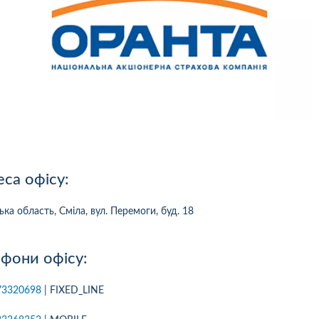
са офісу:
ька область, Сміла, вул. Перемоги, буд. 18
фони офісу:
10
1
05.08.2026 19:00
05.08.2026 
73320698
| FIXED_LINE
ка:
10
Оцінка:
10
рмлював сьогодні
Дуже дивна компанія.