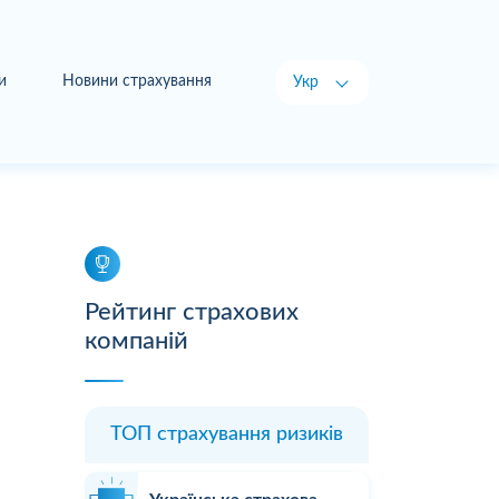
и
Новини страхування
Укр
Рус
Рейтинг страхових
компаній
ТОП страхування ризиків