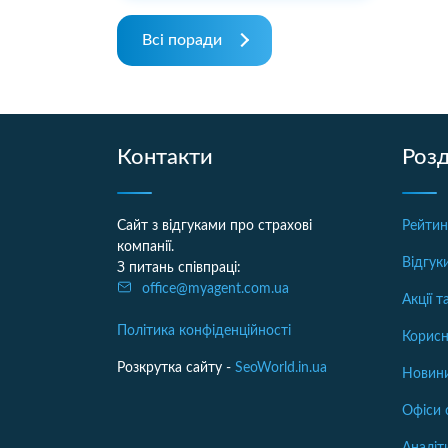
Всі поради
Контакти
Розд
Сайт з відгуками про страхові
Рейтин
компанії.
Відгук
З питань співпраці:
office@myagent.com.ua
Акції 
Політика конфіденційності
Корисн
Розкрутка сайту -
SeoWorld.in.ua
Новини
Офіси 
Аналіт