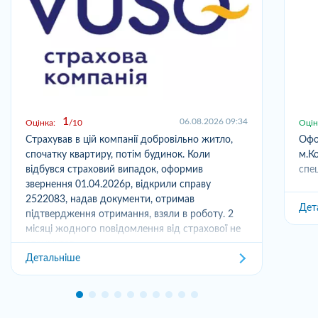
1
06.08.2026 09:34
Оцінка:
10
Оцін
Страхував в цій компанії добровільно житло,
Офо
спочатку квартиру, потім будинок. Коли
м.Ко
відбувся страховий випадок, оформив
спец
звернення 01.04.2026р, відкрили справу
2522083, надав документи, отримав
Дет
підтвердження отримання, взяли в роботу. 2
місяці жодного повідомлення від страхової не
отримував,...
Детальніше