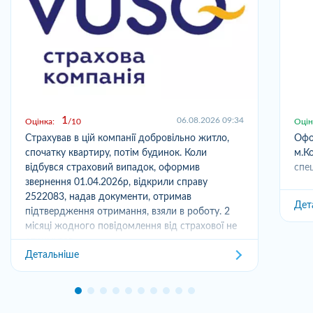
1
06.08.2026 09:34
Оцінка:
10
Оцін
Страхував в цій компанії добровільно житло,
Офо
спочатку квартиру, потім будинок. Коли
м.Ко
відбувся страховий випадок, оформив
спец
звернення 01.04.2026р, відкрили справу
2522083, надав документи, отримав
Дет
підтвердження отримання, взяли в роботу. 2
місяці жодного повідомлення від страхової не
отримував,...
Детальніше