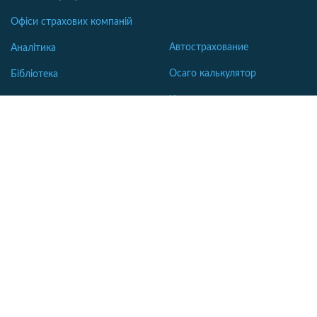
Офіси страхових компаній
Автострахование
Аналітика
Осаго калькулятор
Бібліотека
Каско калькулятор
Словник
Зеленая карта
Страхование недвижимости
Страхование туристов
Страхование яхт и катеров
Интересные статьи