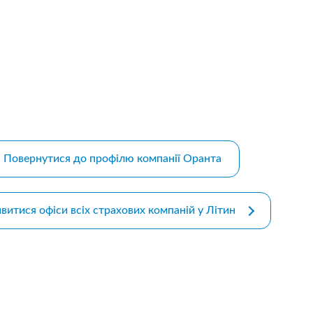
m bootstrap themes
Повернутися до профілю компанії Оранта
витися офіси всіх страхових компаній у Літин