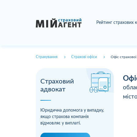
Рейтинг страхових 
Страхування
Страхові офіси
Офіс страхової
Офі
Страховий
обла
адвокат
міст
Юридична допомога у випадку,
якщо страхова компанія
відмовляє у виплаті.