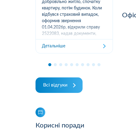
вання
добровільно житло, спочатку
(05
луг за
квартиру, потім будинок. Коли
м.К
Офіс
ором. А
відбувся страховий випадок,
дів
их
оформив звернення
та з
ошуканою.
01.04.2026р, відкрили справу
трахову
2522083, надав документи,
Дет
отримав підтвердження
Детальніше
отримання, взяли в роботу. 2
місяці жодного повідомлення
від страхової не отримував,...
Всі відгуки
Корисні поради