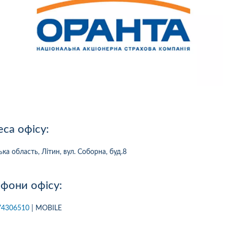
са офісу:
ька область, Літин, вул. Соборна, буд.8
фони офісу:
10
1
05.08.2026 19:00
05.08.2026 
ка:
10
Оцінка:
10
74306510
| MOBILE
рмлював сьогодні
Дуже дивна компанія.