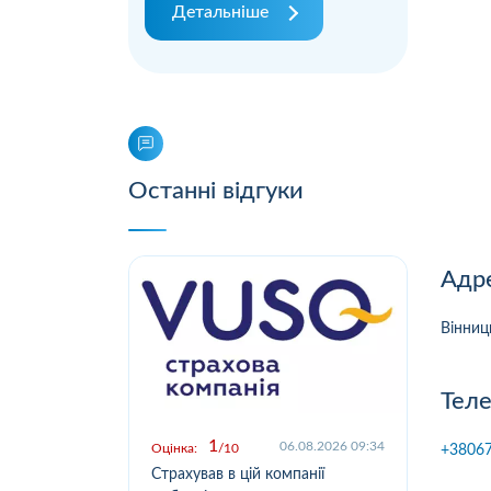
Детальніше
Останні відгуки
Адре
Вінниц
Теле
1
.2026 09:03
06.08.2026 09:34
Оцінка:
10
Оцін
+3806
у,
Страхував в цій компанії
Офо