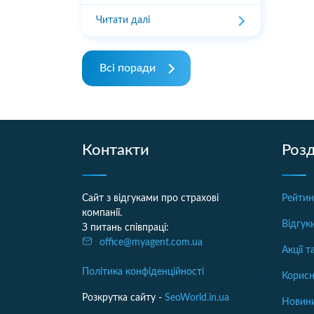
Читати далі
Всі поради
Контакти
Розд
Сайт з відгуками про страхові
Рейтин
компанії.
Відгук
З питань співпраці:
office@myagent.com.ua
Акції 
Політика конфіденційності
Корисн
Розкрутка сайту -
SeoWorld.in.ua
Новини