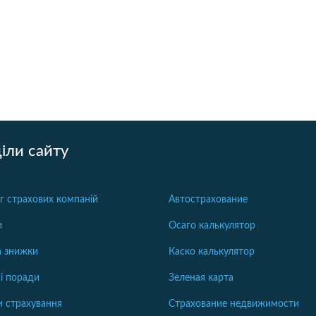
іли сайту
г страхових компаній
Автострахование
и
Осаго калькулятор
та знижки
Каско калькулятор
і поради
Зеленая карта
 страхування
Страхование недвижимости