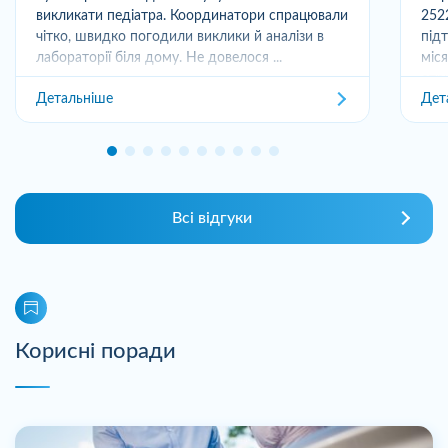
викликати педіатра. Координатори спрацювали
252
чітко, швидко погодили виклики й аналізи в
під
лабораторії біля дому. Не довелося ...
міс
отри
Детальніше
Дет
Всі відгуки
Корисні поради