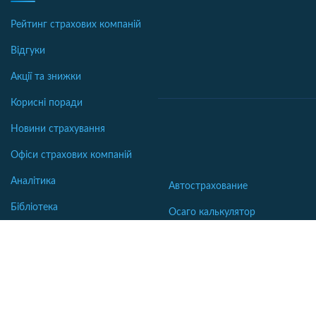
Рейтинг страхових компаній
Відгуки
Акції та знижки
Корисні поради
Новини страхування
Офіси страхових компаній
Аналітика
Автострахование
Бібліотека
Осаго калькулятор
Словник
Каско калькулятор
Зеленая карта
Страхование недвижимости