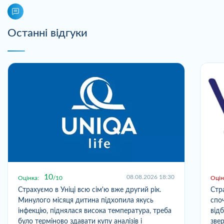
Останні відгуки
10
08.08.2026 18:30
Оцінка:
10
Оцін
Страхуємо в Уніці всю сім'ю вже другий рік.
Стр
Минулого місяця дитина підхопила якусь
спо
інфекцію, піднялася висока температура, треба
від
було терміново здавати купу аналізів і
зве