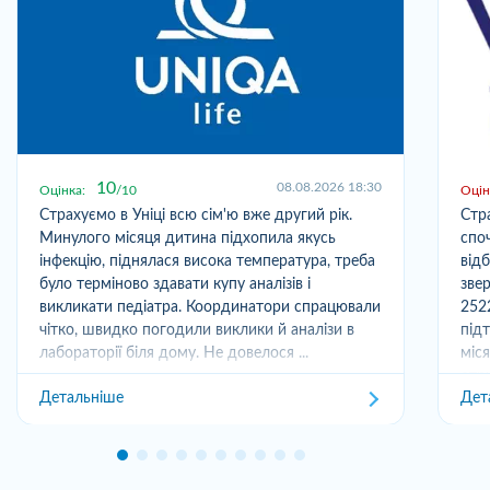
10
08.08.2026 18:30
Оцінка:
10
Оцін
Страхуємо в Уніці всю сім'ю вже другий рік.
Стр
Минулого місяця дитина підхопила якусь
спо
інфекцію, піднялася висока температура, треба
від
було терміново здавати купу аналізів і
зве
викликати педіатра. Координатори спрацювали
252
чітко, швидко погодили виклики й аналізи в
під
лабораторії біля дому. Не довелося ...
міс
отри
Детальніше
Дет