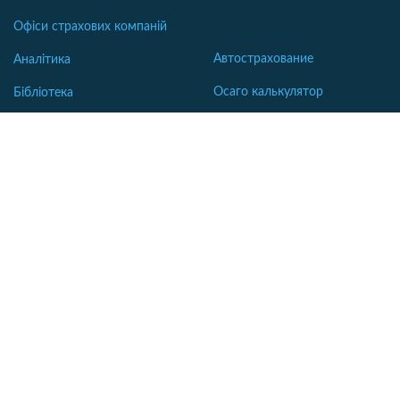
Офіси страхових компаній
Автострахование
Аналітика
Осаго калькулятор
Бібліотека
Каско калькулятор
Словник
Зеленая карта
Страхование недвижимости
Страхование туристов
Страхование яхт и катеров
Интересные статьи