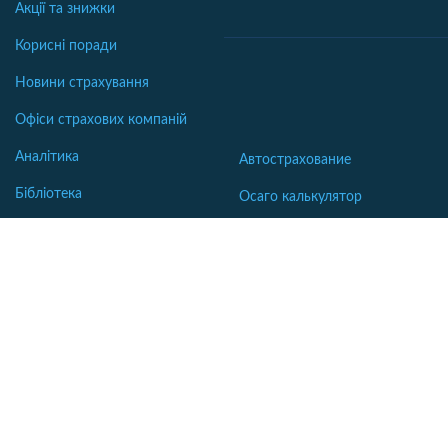
Акції та знижки
Корисні поради
Новини страхування
Офіси страхових компаній
Аналітика
Автострахование
Бібліотека
Осаго калькулятор
Словник
Каско калькулятор
Зеленая карта
Страхование недвижимости
Страхование туристов
Страхование яхт и катеров
Интересные статьи