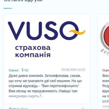
1
05.08.2026 16:23
Оцінка:
10
Оцін
Дуже дивна компанія. Зателефонував, сказав,
Вип
що хочу застрахувати дві свої машини. На що
ком
отримав відповідь - "Вам перетелефонують"
Розр
Вже місяць як передзвонюють. Навіщо там
від
менеджери сидять.?...
на 
роз
заяв