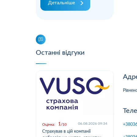
Детальніше
Останні відгуки
Адре
Рівненс
Теле
1
.2026 09:03
06.08.2026 09:34
+3803
Оцінка:
10
Оцін
у,
Страхував в цій компанії
Офо