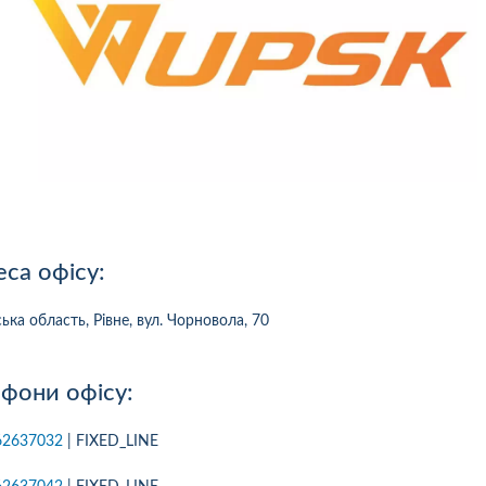
са офісу:
ька область, Рівне, вул. Чорновола, 70
фони офісу:
10
1
05.08.2026 19:00
05.08.2026 
62637032
| FIXED_LINE
ка:
10
Оцінка:
10
рмлював сьогодні
Дуже дивна компанія.