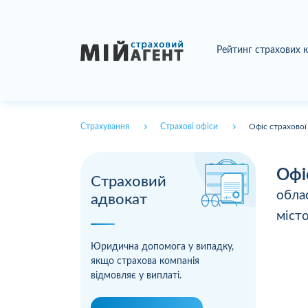
Рейтинг страхових 
Страхування
Страхові офіси
Офіс страхової
Офі
Страховий
обла
адвокат
міст
Юридична допомога у випадку,
якщо страхова компанія
відмовляє у виплаті.