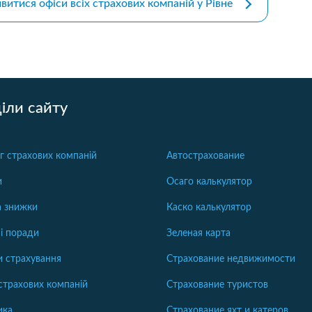
витися офіси всіх страхових компаній у Рівне
іли сайту
г страхових компаній
Автострахование
и
Осаго калькулятор
та знижки
Каско калькулятор
і поради
Зеленая карта
 страхування
Страхование недвижимости
страхових компаній
Страхование туристов
ика
Страхование яхт и катеров