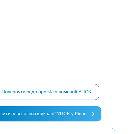
m bootstrap themes
Повернутися до профілю компанії УПСК
витися всі офіси компанії УПСК у Рівне