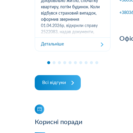
+3803
вання
добровільно житло, спочатку
(05
луг за
квартиру, потім будинок. Коли
м.К
+3803
ором. А
відбувся страховий випадок,
дів
их
оформив звернення
та з
ошуканою.
01.04.2026р, відкрили справу
трахову
2522083, надав документи,
Дет
Офіс
отримав підтвердження
Детальніше
отримання, взяли в роботу. 2
місяці жодного повідомлення
від страхової не отримував,...
Всі відгуки
Корисні поради