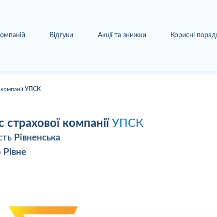
компаній
Відгуки
Акції та знижки
Корисні порад
 компанії
УПСК
с страхової компанії
УПСК
сть
Рівненська
о
Рівне