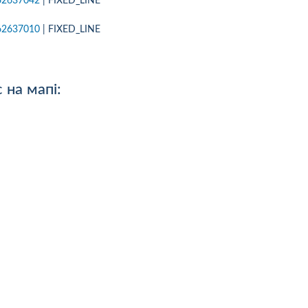
62637042
| FIXED_LINE
.08.26р) автоцивілку в
Зателефонував, сказав, що х
осів, ІФ обл. Хочу подякувати
застрахувати дві свої машин
62637010
| FIXED_LINE
чині-спеціалісту за швидкість
На що отримав відповідь - 
ручність...
перетелефонують" Вже міся
як передзвонюють. Навіщо 
менеджери сидять.?...
альніше
 на мапі:
Детальніше