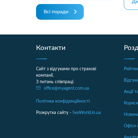
Ди
Всі поради
Контакти
Розд
Сайт з відгуками про страхові
Рейтин
компанії.
Відгук
З питань співпраці:
office@myagent.com.ua
Акції 
Політика конфіденційності
Корисн
Розкрутка сайту -
SeoWorld.in.ua
Новини
Офіси 
Аналіт