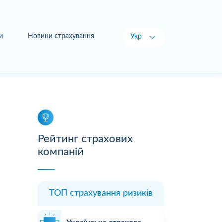
и
Новини страхування
Укр
Рус
Рейтинг страхових
компаній
ТОП страхування ризиків