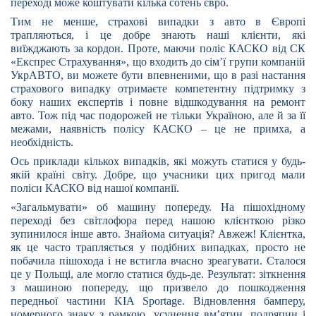
переході може коштувати кілька сотень євро.
Тим не менше, страхові випадки з авто в Європі
трапляються, і це добре знають наші клієнти, які
виїжджають за кордон. Проте, маючи поліс КАСКО від СК
«Експрес Страхування», що входить до сім’ї групи компаній
УкрАВТО, ви можете бути впевненими, що в разі настання
страхового випадку отримаєте компетентну підтримку з
боку наших експертів і повне відшкодування на ремонт
авто. Тож під час подорожей не тільки Україною, але й за її
межами, наявність полісу КАСКО – це не примха, а
необхідність.
Ось приклади кількох випадків, які можуть статися у будь-
якій країні світу. Добре, що учасники цих пригод мали
поліси КАСКО від нашої компанії.
«Загальмувати» об машину попереду.
На пішохідному
переході без світлофора перед нашою клієнткою різко
зупинилося інше авто.
Знайома ситуація? Авжеж! Клієнтка,
як це часто трапляється у подібних випадках, просто не
побачила пішохода і не встигла вчасно зреагувати. Сталося
це у Польщі, але могло статися будь-де. Результат: зіткнення
з машиною попереду, що призвело до пошкодження
передньої частини
KIA
Sportage
. Відновлення бамперу,
номерного знаку з рамкою, усунення вм’ятин, подряпин і