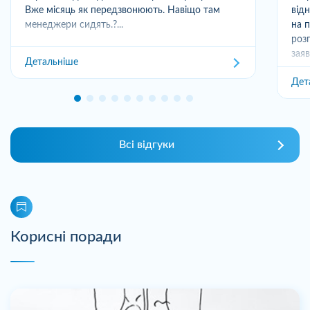
Вже місяць як передзвонюють. Навіщо там
від
менеджери сидять.?...
на 
роз
заяв
Детальніше
Дет
Всі відгуки
Корисні поради