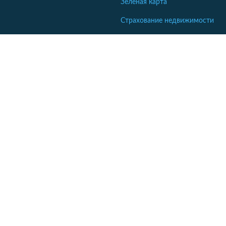
Зеленая карта
Страхование недвижимости
Страхование туристов
Страхование яхт и катеров
Интересные статьи
Кабінет співробітника СК