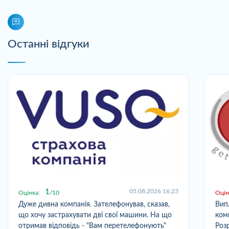
Останні відгуки
1
05.08.2026 16:23
Оцінка:
10
Оцін
Дуже дивна компанія. Зателефонував, сказав,
Вип
що хочу застрахувати дві свої машини. На що
ком
отримав відповідь - "Вам перетелефонують"
Розр