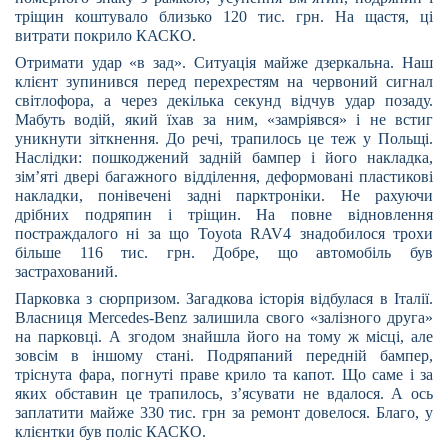
тріщин коштувало близько 120 тис. грн. На щастя, ці
витрати покрило КАСКО.
Отримати удар «в зад».
Ситуація майже дзеркальна. Наш
клієнт зупинився перед перехрестям на червоний сигнал
світлофора, а через декілька секунд відчув удар позаду.
Мабуть водій, який їхав за ним, «замріявся» і не встиг
уникнути зіткнення. До речі, трапилось це теж у Польщі.
Наслідки: пошкоджений задній бампер і його накладка,
зім’яті двері багажного відділення, деформовані пластикові
накладки, понівечені задні парктроніки. Не рахуючи
дрібних подряпин і тріщин. На повне відновлення
постраждалого ні за що
Toyota
RAV4 знадобилося трохи
більше 116 тис. грн. Добре, що автомобіль був
застрахований.
Парковка з сюрпризом.
Загадкова історія відбулася в Італії.
Власниця
Mercedes
-
Benz
залишила свого «залізного друга»
на парковці. А згодом знайшла його на тому ж місці, але
зовсім в іншому стані. Подряпаний передній бампер,
тріснута фара, погнуті праве крило та капот. Що саме і за
яких обставин це трапилось, з’ясувати не вдалося. А ось
заплатити майже 330 тис. грн за ремонт довелося. Благо, у
клієнтки був поліс КАСКО.