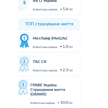
ІНГО Україна
компанії! Не виплачують
огляду у 
5
страховку, обманюють!...
пошкодже
5,6
Клієнтська оцінка:
10
 і
страховий
а. У
вимагати 
Детальніше
передбаче
ТОП страхування життя
ез
виплаті в
ки
пояснивши
Детальні
розірвала. 
МетЛайф (MetLife)
вали
1,0
Клієнтська оцінка:
10
ТАС СК
2,3
Клієнтська оцінка:
10
ГРАВЕ Україна
Страхування життя
(GRAWE)
10,0
Клієнтська оцінка:
10