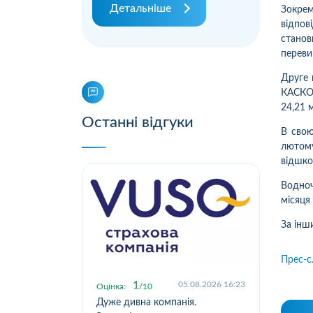
Детальніше
Зокре
відпов
станов
переви
Друге 
КАСКО:
24,21 
Останні відгуки
В свою
лютому
відшко
Водноч
місяця
За інш
Прес-с
1
.2026 11:16
05.08.2026 16:23
Оцінка:
10
Оцін
отримав
Дуже дивна компанія.
Вип