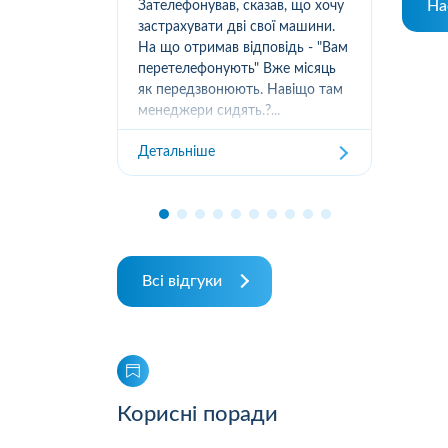
На
 гілка
Зателефонував, сказав, що хочу
в Д
 авто і
застрахувати дві свої машини.
реа
ленні
На що отримав відповідь - "Вам
вар
м 17 днів
перетелефонують" Вже місяць
від
азали
як передзвонюють. Навіщо там
При
 про те,
менеджери сидять.?...
сум
нізувати
роз
Детальніше
Дет
про
рез
...
Всі відгуки
Корисні поради