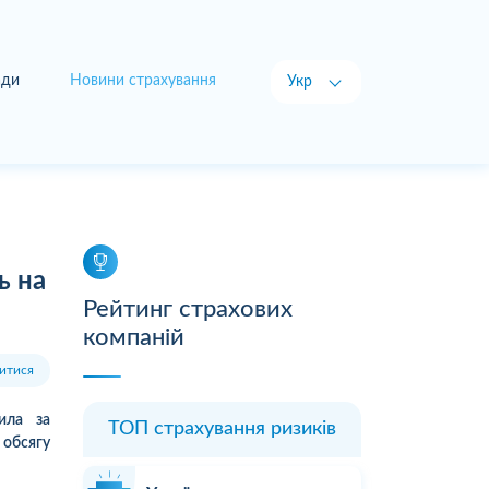
ади
Новини страхування
Укр
Рус
ь на
Рейтинг страхових
компаній
итися
ила за
ТОП страхування ризиків
 обсягу