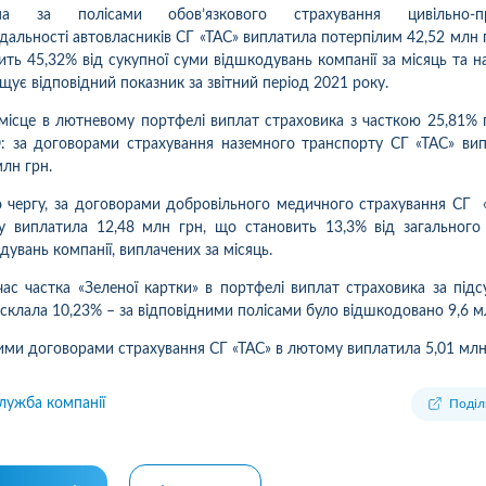
ма за полісами обов’язкового страхування цивільно-пр
ідальності автовласників СГ «ТАС» виплатила потерпілим 42,52 млн 
ить 45,32% від сукупної суми відшкодувань компанії за місяць та н
щує відповідний показник за звітний період 2021 року.
місце в лютневому портфелі виплат страховика з часткою 25,81% 
 за договорами страхування наземного транспорту СГ «ТАС» ви
млн грн.
 чергу, за договорами добровільного медичного страхування СГ 
 виплатила 12,48 млн грн, що становить 13,3% від загального
дувань компанії, виплачених за місяць.
ас частка «Зеленої картки» в портфелі виплат страховика за під
 склала 10,23% – за відповідними полісами було відшкодовано 9,6 м
ими договорами страхування СГ «ТАС» в лютому виплатила 5,01 млн
лужба компанії
Поділ
1
10
02.08.2026 15:05
31.07.2026 
ка:
10
Оцінка:
10
лата по страховому випадку
Хочу подякувати страховій