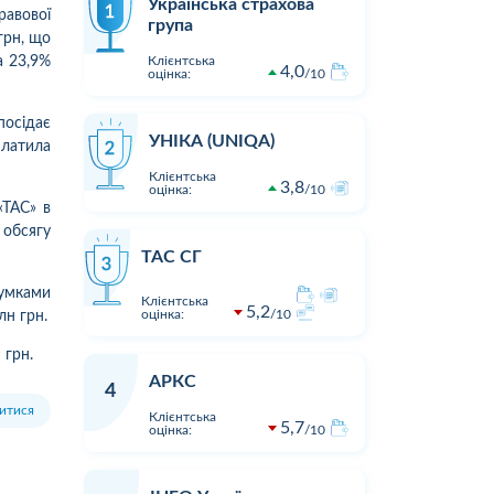
Українська страхова
авової
група
грн, що
а 23,9%
Клієнтська
4,0
оцінка:
10
посідає
УНІКА (UNIQA)
платила
Клієнтська
3,8
оцінка:
10
«ТАС» в
 обсягу
ТАС СГ
сумками
Клієнтська
5,2
оцінка:
10
лн грн.
 грн.
АРКС
4
итися
Клієнтська
5,7
оцінка:
10
1
1
10:20
30.07.2026 15:42
Оцінка:
10
Оцінка:
Ніколи не страхуйтеся в цій
Застрахув