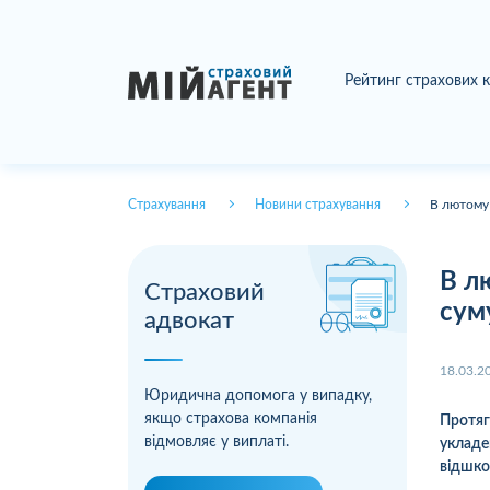
Рейтинг страхових 
Страхування
Новини страхування
В лютому 
В л
Страховий
сум
адвокат
18.03.2
Юридична допомога у випадку,
якщо страхова компанія
Протя
відмовляє у виплаті.
укладе
відшко