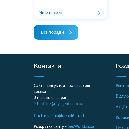
Читати далі
Всі поради
Контакти
Розд
Сайт з відгуками про страхові
Рейтин
компанії.
Відгук
З питань співпраці:
office@myagent.com.ua
Акції 
Політика конфіденційності
Корисн
Розкрутка сайту -
SeoWorld.in.ua
Новини