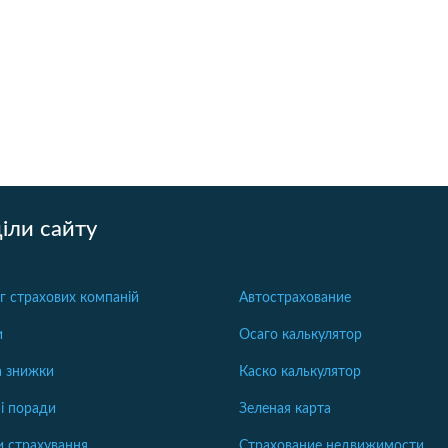
іли сайту
г страхових компаній
Автострахование
и
Осаго калькулятор
та знижки
Каско калькулятор
і поради
Зеленая карта
 страхування
Страхование недвижимости