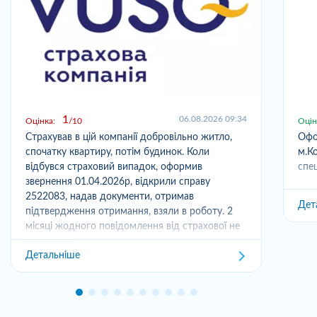
1
06.08.2026 09:34
Оцінка:
10
Оцін
Страхував в цій компанії добровільно житло,
Офо
спочатку квартиру, потім будинок. Коли
м.Ко
відбувся страховий випадок, оформив
спец
звернення 01.04.2026р, відкрили справу
2522083, надав документи, отримав
Дет
підтвердження отримання, взяли в роботу. 2
місяці жодного повідомлення від страхової не
отримував,...
Детальніше