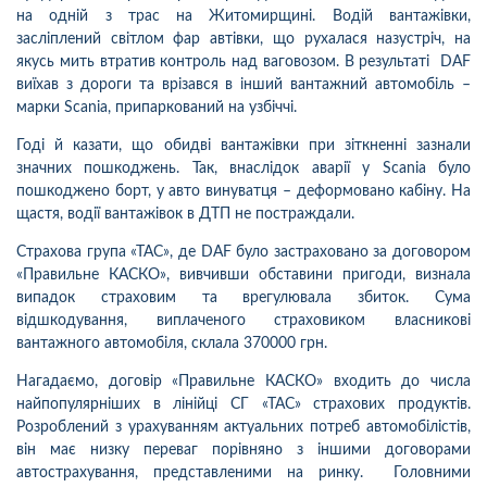
на одній з трас на Житомирщині. Водій вантажівки,
засліплений світлом фар автівки, що рухалася назустріч, на
якусь мить втратив контроль над ваговозом. В результаті DAF
виїхав з дороги та врізався в інший вантажний автомобіль –
марки Scania, припаркований на узбіччі.
Годі й казати, що обидві вантажівки при зіткненні зазнали
значних пошкоджень. Так, внаслідок аварії у Scania було
пошкоджено борт, у авто винуватця – деформовано кабіну. На
щастя, водії вантажівок в ДТП не постраждали.
Страхова група «ТАС», де DAF було застраховано за договором
«Правильне КАСКО», вивчивши обставини пригоди, визнала
випадок страховим та врегулювала збиток. Сума
відшкодування, виплаченого страховиком власникові
вантажного автомобіля, склала 370000 грн.
Нагадаємо, договір «Правильне КАСКО» входить до числа
найпопулярніших в лінійці СГ «ТАС» страхових продуктів.
Розроблений з урахуванням актуальних потреб автомобілістів,
він має низку переваг порівняно з іншими договорами
автострахування, представленими на ринку. Головними