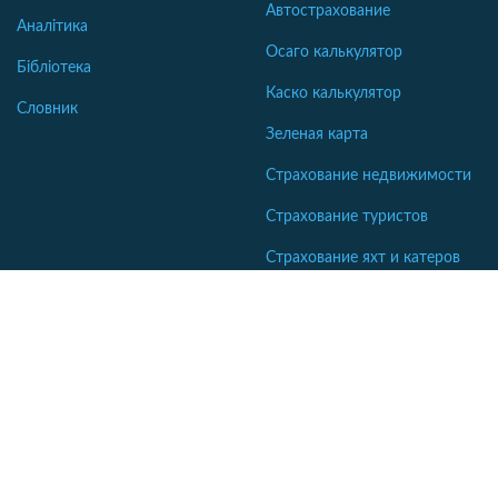
Автострахование
Аналітика
Осаго калькулятор
Бібліотека
Каско калькулятор
Словник
Зеленая карта
Страхование недвижимости
Страхование туристов
Страхование яхт и катеров
Интересные статьи