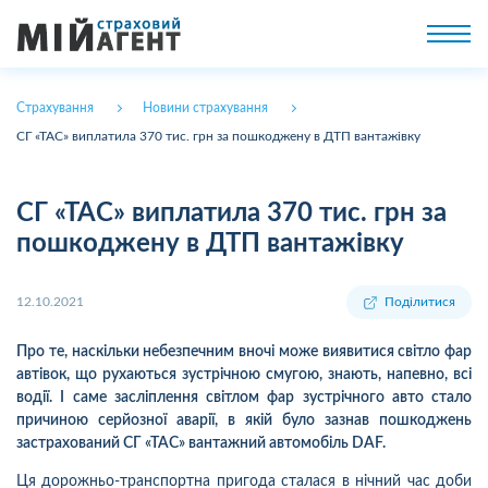
Страхування
Новини страхування
СГ «ТАС» виплатила 370 тис. грн за пошкоджену в ДТП вантажівку
СГ «ТАС» виплатила 370 тис. грн за
пошкоджену в ДТП вантажівку
12.10.2021
Поділитися
Про те, наскільки небезпечним вночі може виявитися світло фар
автівок, що рухаються зустрічною смугою, знають, напевно, всі
водії. І саме засліплення світлом фар зустрічного авто стало
причиною серйозної аварії, в якій було зазнав пошкоджень
застрахований СГ «ТАС» вантажний автомобіль DAF.
Ця дорожньо-транспортна пригода сталася в нічний час доби