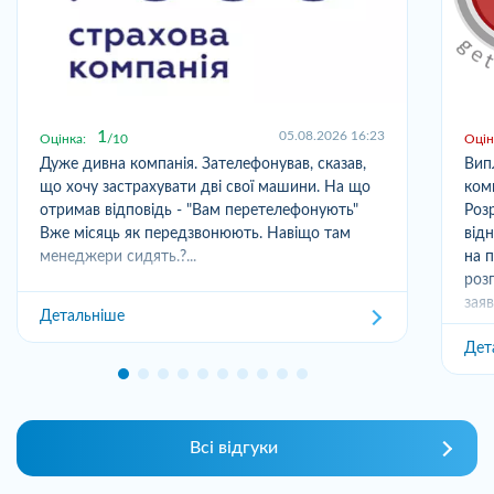
1
05.08.2026 16:23
Оцінка:
10
Оцін
Дуже дивна компанія. Зателефонував, сказав,
Вип
що хочу застрахувати дві свої машини. На що
ком
отримав відповідь - "Вам перетелефонують"
Розр
Вже місяць як передзвонюють. Навіщо там
від
менеджери сидять.?...
на 
роз
заяв
Детальніше
Дет
Всі відгуки