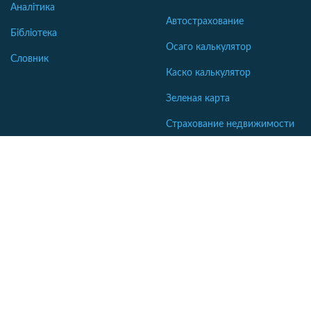
Аналітика
Автострахование
Бібліотека
Осаго калькулятор
Словник
Каско калькулятор
Зеленая карта
Страхование недвижимости
Страхование туристов
Страхование яхт и катеров
Интересные статьи