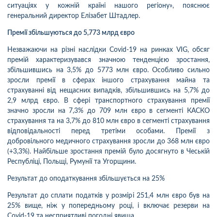
ситуаціях у кожній країні нашого регіону»
, пояснює
генеральний директор Елізабет Штадлер.
Премії збільшуються до 5,773 млрд євро
Незважаючи на різні наслідки Covid-19 на ринках VIG, обсяг
премій характеризувався значною тенденцією зростання,
збільшившись на 3,5% до 5773 млн євро.
Особливо сильно
зросли премії в сферах іншого страхування майна та
страхуванні від нещасних випадків, збільшившись на 5,7% до
2,9 млрд євро. В сфері транспортного страхування премії
значно зросли на 7,3% до 709 млн євро в сегменті КАСКО
страхування та на 3,7% до 810 млн євро в сегменті страхування
відповідальності перед третіми особами. Премії з
добровільного медичного страхування зросли до 368 млн євро
(+3,3%). Найбільше зростання премій було досягнуто в Чеській
Республіці, Польщі, Румунії та Угорщини.
Результат до оподаткування збільшується на 25%
Результат до сплати податків у розмірі 251,4 млн євро був на
25% вище, ніж у попередньому році, і включає резерви на
Covid-19 та несприятливі погодні явища.