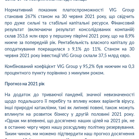
Нормативний показник платоспроможності VIG Group
становив 267% станом на 30 червня 2021 року, що свідчить
про дуже сильні та стабільні капітальні ресурси.
Фінансовий
результат (включаючи результат консолідованих компаній)
склав 353,6 млн євро у першому півріччі 2021 року, що на 8,9%
нижче за попередній рік. Рентабельність власного капіталу до
оподаткування покращилася з 9,1% до 11%. Станом на 30
червня 2021 року інвестиції VIG Group склали 37,5 млрд євро.
Комбінований коефіцієнт VIG Group у 95,2% був нижчим на 0,3
процентного пункту порівняно з минулим роком.
Прогноз на 2021 рік
На додаток до триваючої пандемії, значної невизначеності
щодо подальшого її перебігу та впливу нових варіантів вірусу,
інші природні катаклізми, такі як липневі повені, також можуть
вплинути на розвиток бізнесу у другій половині 2021 року.
«Однак ми впевнені, що досягнемо наших цілей на 2021 рік, не
в останню чергу через нашу розсудливу політику резервування.
Таким чином, ми можемо підтвердити наш прогноз досягнення