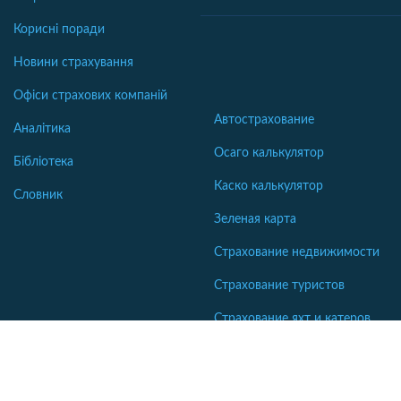
Корисні поради
Новини страхування
Офіси страхових компаній
Автострахование
Аналітика
Осаго калькулятор
Бібліотека
Каско калькулятор
Словник
Зеленая карта
Страхование недвижимости
Страхование туристов
Страхование яхт и катеров
Интересные статьи