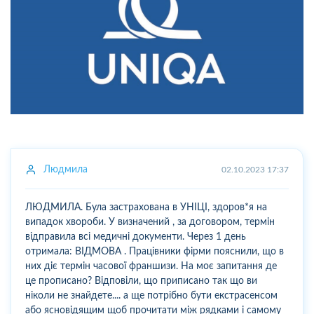
Людмила
02.10.2023 17:37
ЛЮДМИЛА. Була застрахована в УНІЦІ, здоров*я на
випадок хвороби. У визначений , за договором, термін
відправила всі медичні документи. Через 1 день
отримала: ВІДМОВА . Працівники фірми пояснили, що в
них діє термін часової франшизи. На моє запитання де
це прописано? Відповіли, що приписано так що ви
ніколи не знайдете.... а ще потрібно бути екстрасенсом
або ясновідящим щоб прочитати між рядками і самому