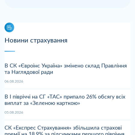
Новини страхування
В СК «Євроінс Україна» змінено склад Правління
та Наглядової ради
06.08.2026
В І півріччі на СГ «ТАС» припало 26% обсягу всіх
виплат за «Зеленою карткою»
05.08.2026
СК «Експрес Страхування» збільшила страхові
премії на 18,9% за підсумками першого півріччя