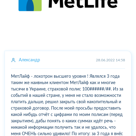
Александр
28.06.2022 14:58
МетЛайф - лохотрон высшего уровня ! Являлся 3 года
таким же наивным клиентом МетЛайф как и многие
тысячи в Украине, страховой полис 100######/##. Из за
событий в нашей стране, у меня не стало возможности
платить дальше, решил закрыть свой накопительный и
страховой договор. После моей просьбы предоставить
какой нибудь отчёт с цифрами по моим полисам (перед
закрытием), дабы понять о каких суммах идёт речь -
никакой информации получить так и не удалось, что
меня ОЧЕНЬ сильно удивило! По итогу: за 3 года я внёс