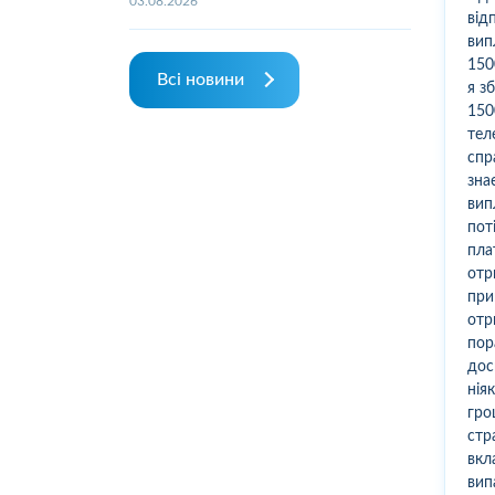
03.08.2026
від
вип
150
Всі новини
я з
150
тел
спр
зна
вип
пот
пла
отр
при
отр
пор
дос
нія
гро
стр
вкл
вип