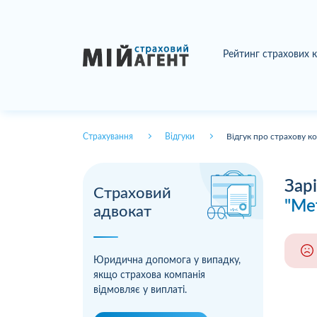
Рейтинг страхових 
Страхування
Відгуки
Відгук про страхову к
Зар
Страховий
"Ме
адвокат
Юридична допомога у випадку,
якщо страхова компанія
відмовляє у виплаті.