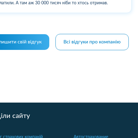
латили. А там аж 30 000 тисяч ніби то хтось отримав.
лишити свій відгук
Всі відгуки про компанію
іли сайту
г страхових компаній
Автострахование