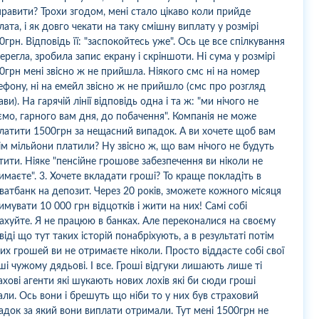
правити? Трохи згодом, мені стало цікаво коли прийде
лата, і як довго чекати на таку смішну виплату у розмірі
0грн. Відповідь її: "заспокойтесь уже". Ось це все спілкування
берегла, зробила запис екрану і скріншоти. Ні сума у розмірі
0грн мені звісно ж не прийшла. Ніякого смс ні на номер
ефону, ні на емейл звісно ж не прийшло (смс про розгляд
ави). На гарячій лінії відповідь одна і та ж: "ми нічого не
ємо, гарного вам дня, до побачення". Компанія не може
латити 1500грн за нещасний випадок. А ви хочете щоб вам
ім мільйони платили? Ну звісно ж, що вам нічого не будуть
тити. Ніяке "пенсійне грошове забезпечення ви ніколи не
имаєте". 3. Хочете вкладати гроші? То краще покладіть в
ватбанк на депозит. Через 20 років, зможете кожного місяця
имувати 10 000 грн відцотків і жити на них! Самі собі
ахуйте. Я не працюю в банках. Але переконалися на своєму
віді що тут таких історій понабріхують, а в результаті потім
ких грошей ви не отримаєте ніколи. Просто віддасте собі свої
ші чужому дядьові. І все. Гроші відгуки лишають лише ті
ахові агенти які шукають нових лохів які би сюди гроші
али. Ось вони і брешуть що ніби то у них був страховий
адок за який вони виплати отримали. Тут мені 1500грн не