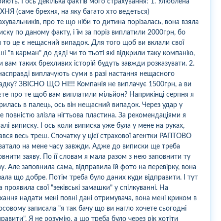
риють. І ось декілька фактів мого страхування: 1. Улюблена
ХНЯ (саме брехня, на яку багато хто ведеться)
ахувальників, про те що ніби то дитина порізалась, вона взяла
иску по даному факту, і їм за поріз виплатили 2000грн, бо
и то це є нещасний випадок. Для того щоб ви вклали свої
ші "в карман" до дяді чи то тьоті які відкрили таку компанію,
и вам таких брехливих історій будуть завжди розказувати. 2.
насправді виплачують суми в разі настання нещасного
адку? ЗВІСНО ЩО НІ!!! Компанія не виплачує 1500грн, а ви
єте про те щоб вам виплатили мільйон? Наприкінці серпня я
рилась в палець, ось він нещасний випадок. Через удар у
е повністю злізла нігтьова пластина. За рекомендаціями я
галі виписку. І ось коли виписка уже була у мене на руках,
ався весь треш. Спочатку у цієї страхової агентки РАПТОВО
ватало на мене часу завжди. Адже до виписки ще треба
овнити заяву. По її словам я мала разом з нею заповнити ту
ву. Але заповнила сама, відправила їй фото на перевірку, вона
зала що добре. Потім треба було даних куди відправити. І тут
а проявила свої "зеківські замашки" у спілкуванні. На
хання надати мені повні дані отримувача, вона мені криком в
осовому записала "я так бачу що ви нагло хочете сьогодні
правити". Я не розумію, а що треба було через рік хотіти