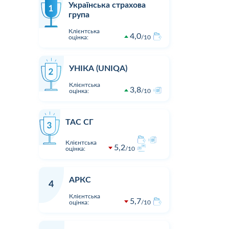
Українська страхова
група
Клієнтська
4,0
оцінка:
10
УНІКА (UNIQA)
Клієнтська
3,8
оцінка:
10
ТАС СГ
Клієнтська
5,2
оцінка:
10
АРКС
4
Клієнтська
5,7
оцінка:
10