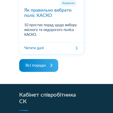
Корисно
Як правильно вибрати
поліс КАСКО
10 простих порад щодо вибору
якісного та недорогого поліса
КАСКО.
Читати далі
Всі поради
Кабінет співробітника
СК