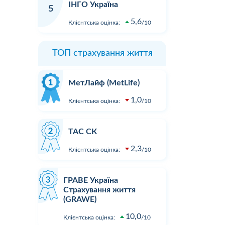
ІНГО Україна
5
5,6
Клієнтська оцінка:
10
ТОП страхування життя
МетЛайф (MetLife)
1,0
Клієнтська оцінка:
10
ТАС СК
2,3
Клієнтська оцінка:
10
ГРАВЕ Україна
Страхування життя
(GRAWE)
10,0
Клієнтська оцінка:
10