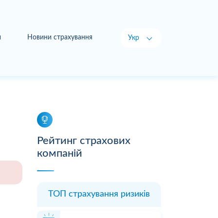
и
Новини страхування
Укр
Рус
Рейтинг страхових
компаній
ТОП страхування ризиків