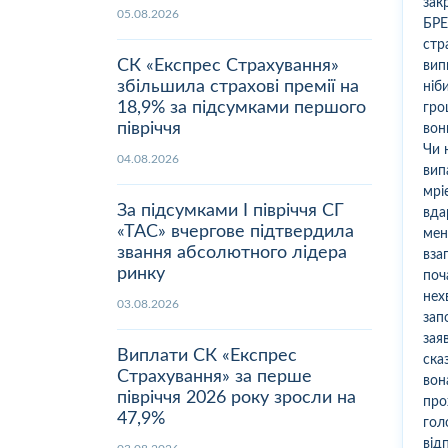
зак
05.08.2026
БРЕ
стр
СК «Експрес Страхування»
вип
збільшила страхові премії на
ніб
18,9% за підсумками першого
гро
півріччя
вон
Чи 
04.08.2026
вип
мрі
За підсумками І півріччя СГ
вда
«ТАС» вчергове підтвердила
мен
звання абсолютного лідера
вза
ринку
поч
нех
03.08.2026
зап
зая
Виплати СК «Експрес
ска
Страхування» за перше
вон
півріччя 2026 року зросли на
про
47,9%
гол
від