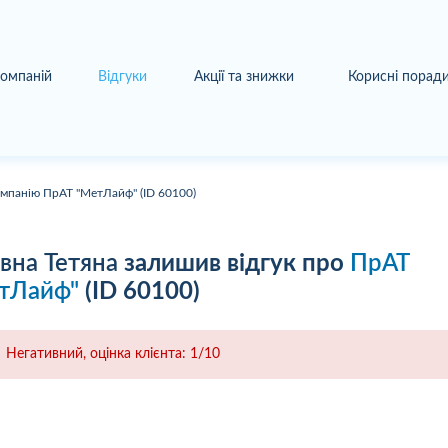
компаній
Відгуки
Акції та знижки
Корисні порад
омпанію ПрАТ "МетЛайф" (ID 60100)
івна Тетяна
залишив відгук про
ПрАТ
тЛайф"
(ID 60100)
Негативний, оцінка клієнта: 1/10