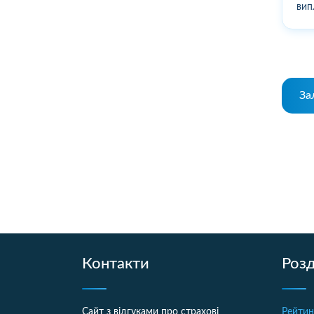
вип
За
Контакти
Розд
Сайт з відгуками про страхові
Рейтин