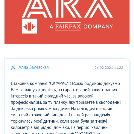
Алла Залевская
26.02.2021 11:22
Шановна компанія "СК"АРКС" ! Всією родиною дякуємо
Вам за вашу людяність, за гарантований захист наших
інтересів в такий складний час, за високий
професіоналізм, за ту планку, яку тримаєте в сьогоденні!
За декілька років у моєї дочки Наталі вдруге настав
суттєвий страховий випадок. І на цей раз пандемія
торкнулась моєї дитини, коли вона була за тисячі
километрів від рідної домівки. І з першої хвилини
звернення до страхової компанії "СК"АРКС" до