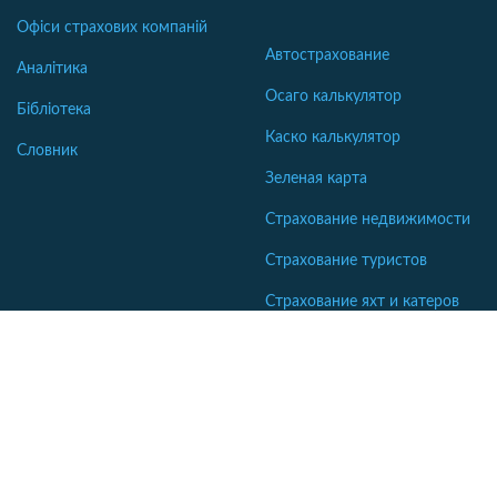
Офіси страхових компаній
Автострахование
Аналітика
Осаго калькулятор
Бібліотека
Каско калькулятор
Словник
Зеленая карта
Страхование недвижимости
Страхование туристов
Страхование яхт и катеров
Интересные статьи