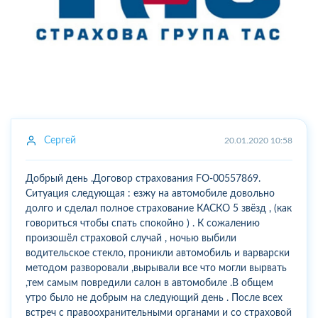
Сергей
20.01.2020 10:58
Добрый день .Договор страхования FO-00557869.
Ситуация следующая : езжу на автомобиле довольно
долго и сделал полное страхование КАСКО 5 звёзд , (как
говориться чтобы спать спокойно ) . К сожалению
произошёл страховой случай , ночью выбили
водительское стекло, проникли автомобиль и варварски
методом разворовали ,вырывали все что могли вырвать
,тем самым повредили салон в автомобиле .В общем
утро было не добрым на следующий день . После всех
встреч с правоохранительными органами и со страховой