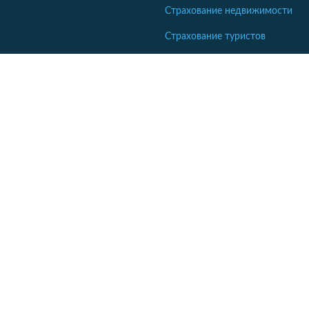
Страхование недвижимости
Страхование туристов
Страхование яхт и катеров
Интересные статьи
Кабінет співробітника СК