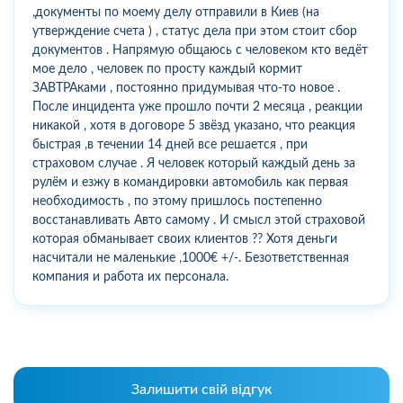
,документы по моему делу отправили в Киев (на
утверждение счета ) , статус дела при этом стоит сбор
документов . Напрямую общаюсь с человеком кто ведёт
мое дело , человек по просту каждый кормит
ЗАВТРАками , постоянно придумывая что-то новое .
После инцидента уже прошло почти 2 месяца , реакции
никакой , хотя в договоре 5 звёзд указано, что реакция
быстрая ,в течении 14 дней все решается , при
страховом случае . Я человек который каждый день за
рулём и езжу в командировки автомобиль как первая
необходимость , по этому пришлось постепенно
восстанавливать Авто самому . И смысл этой страховой
которая обманывает своих клиентов ?? Хотя деньги
насчитали не маленькие ,1000€ +/-. Безответственная
компания и работа их персонала.
Залишити свій відгук