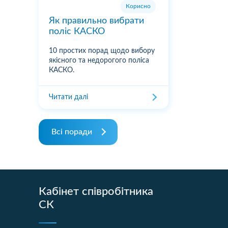
Корисно
Як правильно вибрати
поліс КАСКО
10 простих порад щодо вибору
якісного та недорогого поліса
КАСКО.
Читати далі
Всі поради
Кабінет співробітника
СК