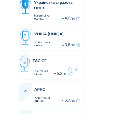
Українська страхова
група
Клієнтська
4,0
оцінка:
10
УНІКА (UNIQA)
Клієнтська
3,8
оцінка:
10
ТАС СГ
Клієнтська
5,2
оцінка:
10
АРКС
4
Клієнтська
5,7
оцінка:
10