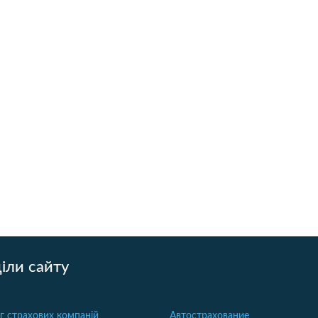
іли сайту
г страхових компаній
Автострахование