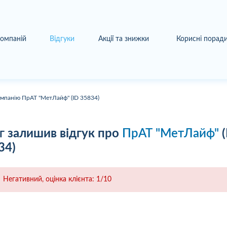
компаній
Відгуки
Акції та знижки
Корисні порад
омпанію ПрАТ "МетЛайф" (ID 35834)
г
залишив відгук про
ПрАТ "МетЛайф"
(
34)
Негативний, оцінка клієнта: 1/10