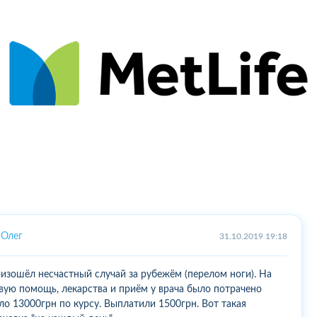
Олег
31.10.2019 19:18
изошёл несчастный случай за рубежём (перелом ноги). На
вую помощь, лекарства и приём у врача было потрачено
ло 13000грн по курсу. Выплатили 1500грн. Вот такая