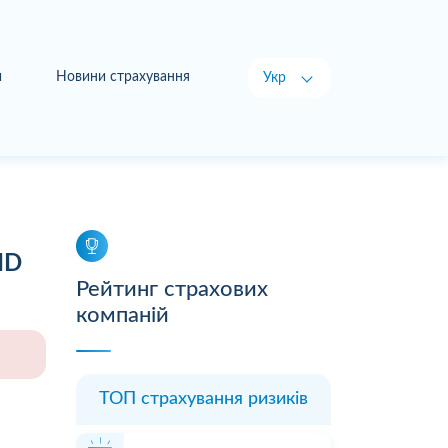
и
Новини страхування
Укр
Рус
ID
Рейтинг страхових
компаній
ТОП страхування ризиків