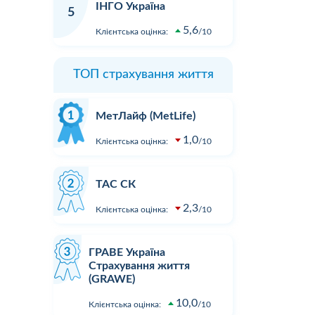
ІНГО Україна
5
5,6
Клієнтська оцінка:
10
ТОП страхування життя
МетЛайф (MetLife)
1,0
Клієнтська оцінка:
10
ТАС СК
2,3
Клієнтська оцінка:
10
ГРАВЕ Україна
Страхування життя
(GRAWE)
10,0
Клієнтська оцінка:
10