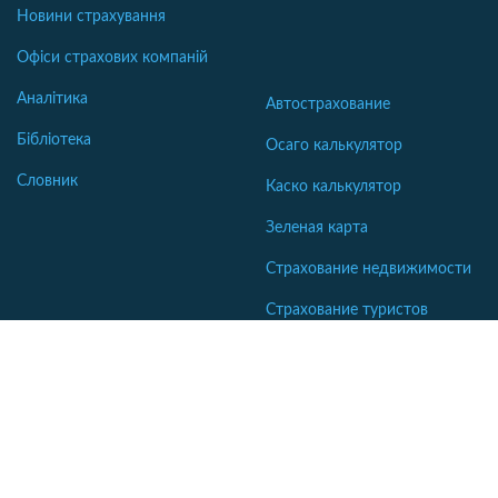
Новини страхування
Офіси страхових компаній
Аналітика
Автострахование
Бібліотека
Осаго калькулятор
Словник
Каско калькулятор
Зеленая карта
Страхование недвижимости
Страхование туристов
Страхование яхт и катеров
Интересные статьи