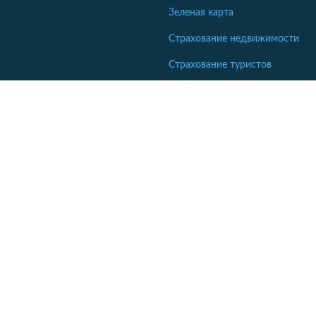
Зеленая карта
Страхование недвижимости
Страхование туристов
Страхование яхт и катеров
Интересные статьи
Кабінет співробітника СК