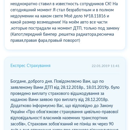
неоднократно ставил в известность сотрудников СК! На
сегодняшний момент Я стал безработным и в полном
недоумении на каком свете Моё дело №18.11816 и
какой размер возмещения! На моём авто все части
,которые пострадали на момент ДТП, только под замену
(Капот,передний бампер ,решетка радиатора,ресничка
правая,правая фара,правый поворот)
Експрес Страхування
22.01.2019 11:41
Богдане, доброго дня. Повідомляємо Вам, що по
заявленому Вами ДТП від 28.12.2018р., 18.01.2019р. було
проведено виплату страхового відшкодування за
наданою Вами заявою про виплату від 28.12.2018р.
Додатково інформуємо Вас, що відповідно до Закону
України «Про обов’язкове страхування цивільно-правової
відповідальності власників наземних транспортних
засобів», Страховик зобов'язаний не пізніш як через 90