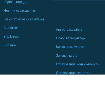
Корисні поради
Новини страхування
Офіси страхових компаній
Аналітика
Автострахование
Бібліотека
Осаго калькулятор
Словник
Каско калькулятор
Зеленая карта
Страхование недвижимости
Страхование туристов
Страхование яхт и катеров
Интересные статьи