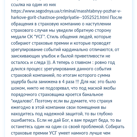
ссылка на один из них
https://www.segodnya.ua/criminal/masshtabnyy-pozhar-v-
harkove-gorit-chastnoe-predpriyatie--1052521.html После
обращения в страховую компанию о наступлении
страхового случая мы увидели обратную сторону
медали СК "УСГ". Стиль общения людей, которые
собирают страховые премии и которые проводят
урегулирование событий кардинально отличаются, от
заискивающих улыбок и былой приветливости не
осталось и следа ))). А теперь о главном : ровно год
длился процесс урегулирования данного события
страховой компанией, по итогам которого сумма
ущерба была занижена в 4 раза !!! Для нас это было
шоком, никто не подозревал, что под маской якобы
порядочного страховщика кроется банальное
"кидалово". Поэтому если вы думаете, что страхуя
ежегодно в этой компании свои помещения вы
находитесь под надежной защитой, то вы глубоко
ошибаетесь. Если не дай Бог, к вам придет беда, то вы
останетесь один на один со своей проблемой. Собирать
страховые премии УСГ умеет намного лучше чем