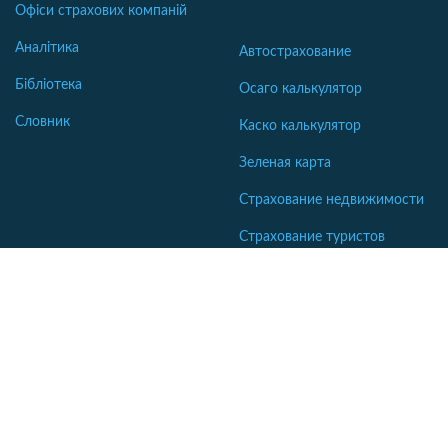
Офіси страхових компаній
Аналітика
Автострахование
Бібліотека
Осаго калькулятор
Словник
Каско калькулятор
Зеленая карта
Страхование недвижимости
Страхование туристов
Страхование яхт и катеров
Интересные статьи