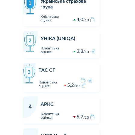
Українська страхова
група
Клієнтська
4,0
оцінка:
10
УНІКА (UNIQA)
Клієнтська
3,8
оцінка:
10
ТАС СГ
Клієнтська
5,2
оцінка:
10
АРКС
4
Клієнтська
5,7
оцінка:
10
1
1
16:23
02.08.2026 15:05
Оцінка:
10
Оцінка:
Виплата по страховому випадку
Хочу подя