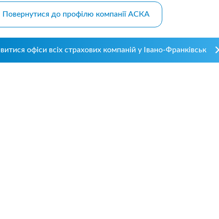
.08.26р) автоцивілку в
Зателефонував, сказав, що х
осів, ІФ обл. Хочу подякувати
застрахувати дві свої машин
Повернутися до профілю компанії АСКА
чині-спеціалісту за швидкість
На що отримав відповідь - 
ручність...
перетелефонують" Вже міся
як передзвонюють. Навіщо 
витися офіси всіх страхових компаній у Івано-Франківськ
менеджери сидять.?...
альніше
Детальніше