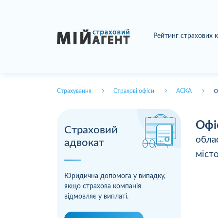
Рейтинг страхових 
Страхування
Страхові офіси
АСКА
О
Офі
Страховий
обла
адвокат
міст
Юридична допомога у випадку,
якщо страхова компанія
відмовляє у виплаті.