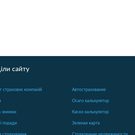
іли сайту
г страхових компаній
Автострахование
и
Осаго калькулятор
та знижки
Каско калькулятор
і поради
Зеленая карта
 страхування
Страхование недвижимости