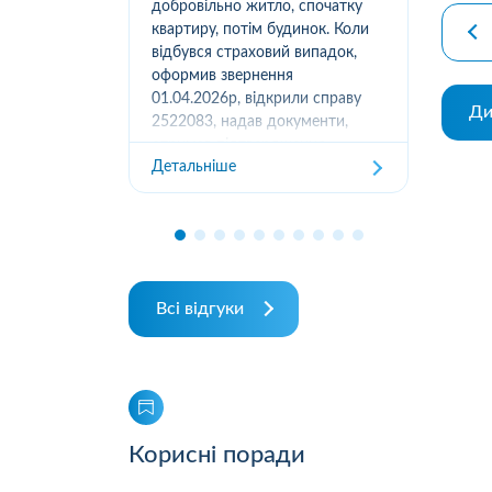
вання
добровільно житло, спочатку
(05
луг за
квартиру, потім будинок. Коли
м.К
ором. А
відбувся страховий випадок,
дів
их
оформив звернення
та з
ошуканою.
01.04.2026р, відкрили справу
Ди
трахову
2522083, надав документи,
Дет
отримав підтвердження
Детальніше
отримання, взяли в роботу. 2
місяці жодного повідомлення
від страхової не отримував,...
Всі відгуки
Корисні поради