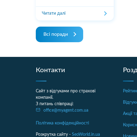
Читати далі
Всі поради
Контакти
Розд
Сайт з відгуками про страхові
Рейтин
компанії.
Відгук
З питань співпраці:
office@myagent.com.ua
Акції 
Політика конфіденційності
Корисн
Розкрутка сайту -
SeoWorld.in.ua
Новини