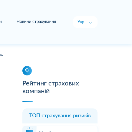
и
Новини страхування
Укр
Рус
ть.
Рейтинг страхових
компаній
ТОП страхування ризиків