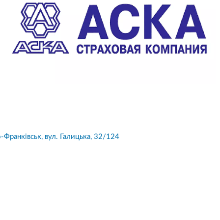
о-Франківськ, вул. Галицька, 32/124
10
1
05.08.2026 19:00
05.08.2026 
ка:
10
Оцінка:
10
рмлював сьогодні
Дуже дивна компанія.