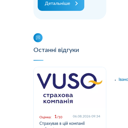
Детальніше
Останні відгуки
Іван
1
.2026 09:03
06.08.2026 09:34
Оцінка:
10
Оцін
у,
Страхував в цій компанії
Офо