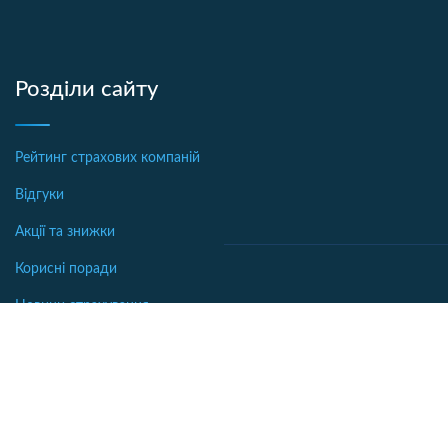
Розділи сайту
Рейтинг страхових компаній
Відгуки
Акції та знижки
Корисні поради
Новини страхування
Офіси страхових компаній
Автострахование
Аналітика
Осаго калькулятор
Бібліотека
Каско калькулятор