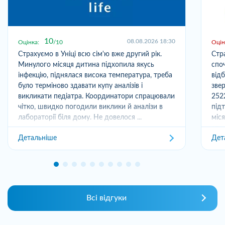
10
08.08.2026 18:30
Оцінка:
10
Оцін
Страхуємо в Уніці всю сім'ю вже другий рік.
Стр
Минулого місяця дитина підхопила якусь
спо
інфекцію, піднялася висока температура, треба
від
було терміново здавати купу аналізів і
зве
викликати педіатра. Координатори спрацювали
252
чітко, швидко погодили виклики й аналізи в
під
лабораторії біля дому. Не довелося ...
міс
отри
Детальніше
Дет
Всі відгуки