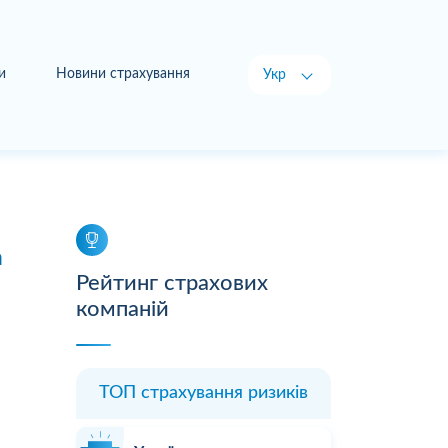
и
Новини страхування
Укр
Рус
а
Рейтинг страхових
компаній
ТОП страхування ризиків