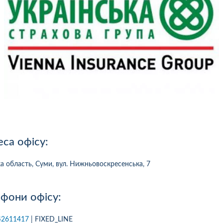
са офісу:
а область, Суми, вул. Нижньовоскресенська, 7
фони офісу:
10
1
05.08.2026 19:00
05.08.2026 
ка:
10
Оцінка:
10
рмлював сьогодні
Дуже дивна компанія.
42611417
| FIXED_LINE