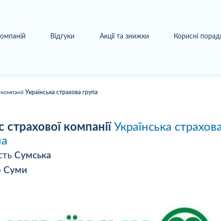
компаній
Відгуки
Акції та знижки
Корисні порад
 компанії
Українська страхова група
с страхової компанії
Українська страхов
па
сть
Сумська
о
Суми