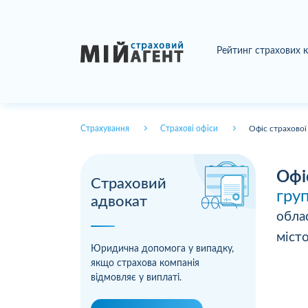
Рейтинг страхових 
Страхування
Страхові офіси
Офіс страхової
Офі
Страховий
гру
адвокат
обла
міст
Юридична допомога у випадку,
якщо страхова компанія
відмовляє у виплаті.