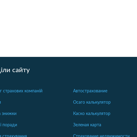
іли сайту
г страхових компаній
Автострахование
и
Осаго калькулятор
та знижки
Каско калькулятор
і поради
Зеленая карта
 страхування
Страхование недвижимости