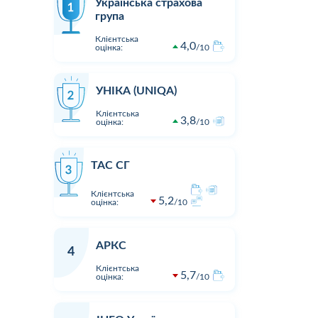
Українська страхова
група
Клієнтська
4,0
оцінка:
10
УНІКА (UNIQA)
Клієнтська
3,8
оцінка:
10
ТАС СГ
Клієнтська
5,2
оцінка:
10
АРКС
4
Клієнтська
5,7
оцінка:
10
1
1
16:23
02.08.2026 15:05
Оцінка:
10
Оцінка:
Виплата по страховому випадку
Хочу подя