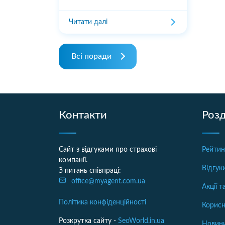
Читати далі
Всі поради
Контакти
Розд
Сайт з відгуками про страхові
Рейтин
компанії.
Відгук
З питань співпраці:
office@myagent.com.ua
Акції 
Політика конфіденційності
Корисн
Розкрутка сайту -
SeoWorld.in.ua
Новини