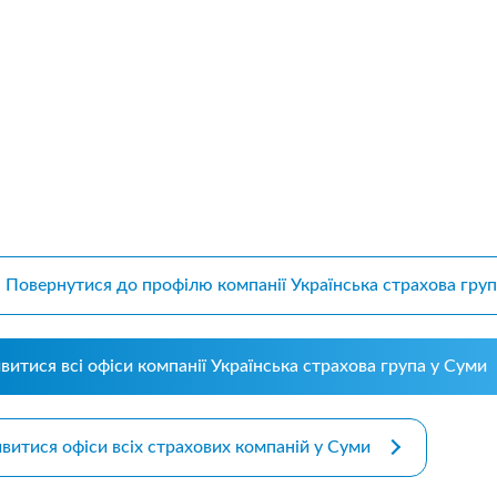
m bootstrap themes
Повернутися до профілю компанії Українська страхова гру
витися всі офіси компанії Українська страхова група у Суми
витися офіси всіх страхових компаній у Суми