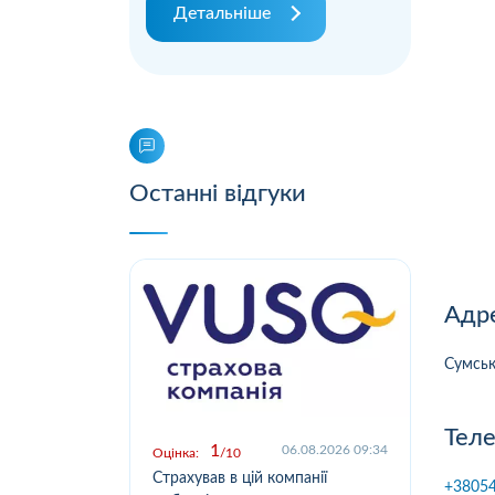
Детальніше
Останні відгуки
Адре
Сумськ
Теле
1
.2026 09:03
06.08.2026 09:34
Оцінка:
10
Оцін
у,
Страхував в цій компанії
Офо
+3805