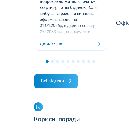
вання
добровільно житло, спочатку
(05
луг за
квартиру, потім будинок. Коли
м.К
ором. А
відбувся страховий випадок,
дів
их
оформив звернення
та з
Офіс
ошуканою.
01.04.2026р, відкрили справу
трахову
2522083, надав документи,
Дет
отримав підтвердження
Детальніше
отримання, взяли в роботу. 2
місяці жодного повідомлення
від страхової не отримував,...
Всі відгуки
Корисні поради