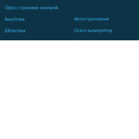
Офіси страхових компаній
Автострахование
Аналітика
Осаго калькулятор
Бібліотека
Каско калькулятор
Словник
Зеленая карта
Страхование недвижимости
Страхование туристов
Страхование яхт и катеров
Интересные статьи