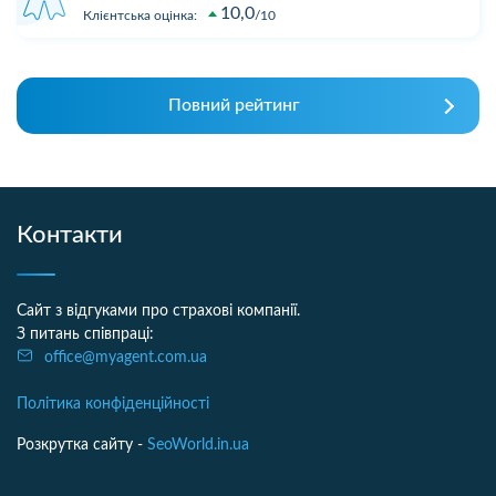
10,0
Клієнтська оцінка:
10
Повний рейтинг
Контакти
Сайт з відгуками про страхові компанії.
З питань співпраці:
office@myagent.com.ua
Політика конфіденційності
Розкрутка сайту -
SeoWorld.in.ua