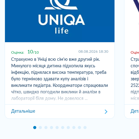
10
08.08.2026 18:30
Оцінка:
10
Оцін
Страхуємо в Уніці всю сім'ю вже другий рік.
Стр
Минулого місяця дитина підхопила якусь
спо
інфекцію, піднялася висока температура, треба
від
було терміново здавати купу аналізів і
зве
викликати педіатра. Координатори спрацювали
252
чітко, швидко погодили виклики й аналізи в
під
лабораторії біля дому. Не довелося ...
міс
отри
Детальніше
Дет