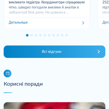
викликати педіатра. Координатори спрацювали
252
чітко, швидко погодили виклики й аналізи в
під
лабораторії біля дому. Не довелося ...
міс
отри
Детальніше
Дет
Всі відгуки
Корисні поради