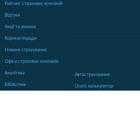
Рейтинг страхових компаній
Відгуки
Акції та знижки
Корисні поради
Новини страхування
Офіси страхових компаній
Аналітика
Автострахование
Бібліотека
Осаго калькулятор
Словник
Каско калькулятор
Зеленая карта
Страхование недвижимости
Страхование туристов