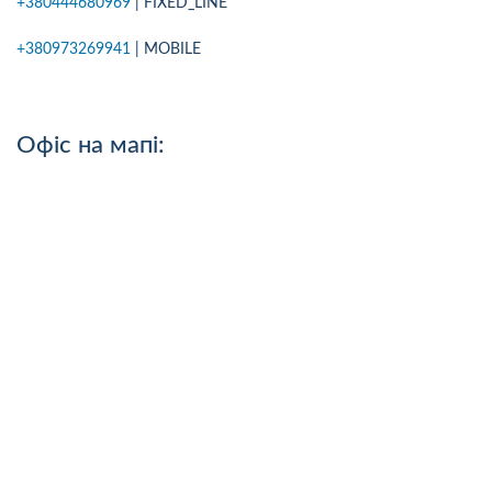
+380444680969
| FIXED_LINE
+380973269941
| MOBILE
Офіс на мапі: