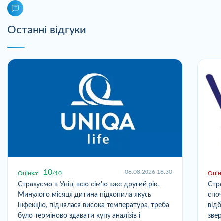
Останні відгуки
10
08.08.2026 18:30
Оцінка:
10
Оцін
Страхуємо в Уніці всю сім'ю вже другий рік.
Стр
Минулого місяця дитина підхопила якусь
спо
інфекцію, піднялася висока температура, треба
від
було терміново здавати купу аналізів і
зве