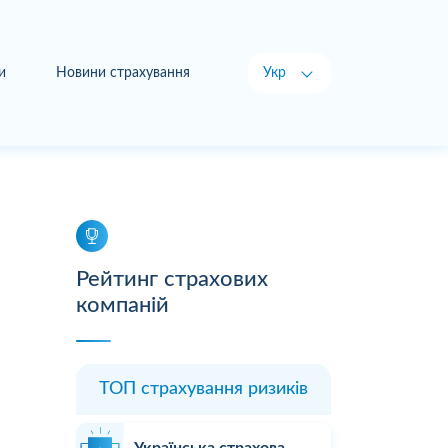
и
Новини страхування
Укр
Рус
Рейтинг страхових
компаній
ТОП страхування ризиків