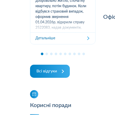
вання
добровільно житло, спочатку
(05
луг за
квартиру, потім будинок. Коли
м.К
ором. А
відбувся страховий випадок,
дів
Офіс
их
оформив звернення
та з
ошуканою.
01.04.2026р, відкрили справу
трахову
2522083, надав документи,
Дет
отримав підтвердження
Детальніше
отримання, взяли в роботу. 2
місяці жодного повідомлення
від страхової не отримував,...
Всі відгуки
Корисні поради