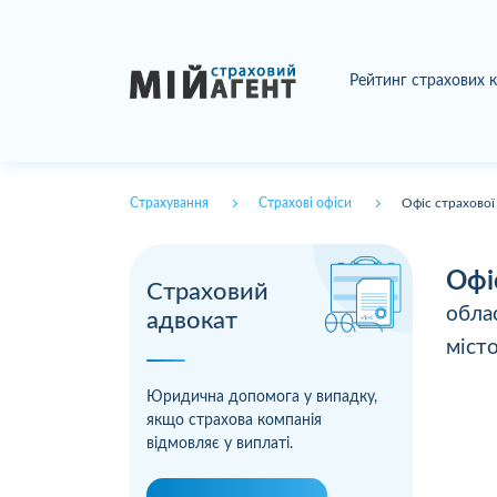
Рейтинг страхових 
Страхування
Страхові офіси
Офіс страхової
Офі
Страховий
обла
адвокат
міст
Юридична допомога у випадку,
якщо страхова компанія
відмовляє у виплаті.