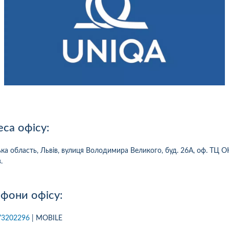
са офісу:
ька область, Львiв, вулиця Володимира Великого, буд. 26А, оф. ТЦ 
.
фони офісу:
10
1
05.08.2026 19:00
05.08.2026 
ка:
10
Оцінка:
10
73202296
| MOBILE
рмлював сьогодні
Дуже дивна компанія.