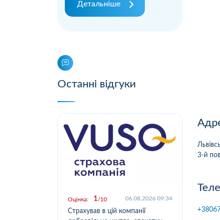
Детальніше
Останні відгуки
Адре
Львівс
3-й пов
Теле
1
.2026 09:03
06.08.2026 09:34
Оцінка:
10
Оцін
+3806
у,
Страхував в цій компанії
Офо