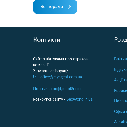
Всі поради
Контакти
Розд
Сайт з відгуками про страхові
Рейтин
компанії.
Відгук
З питань співпраці:
office@myagent.com.ua
Акції 
Політика конфіденційності
Корисн
Розкрутка сайту -
SeoWorld.in.ua
Новини
Офіси 
Аналіт