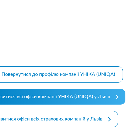
m bootstrap themes
Повернутися до профілю компанії УНІКА (UNIQA)
витися всі офіси компанії УНІКА (UNIQA) у Львів
витися офіси всіх страхових компаній у Львів