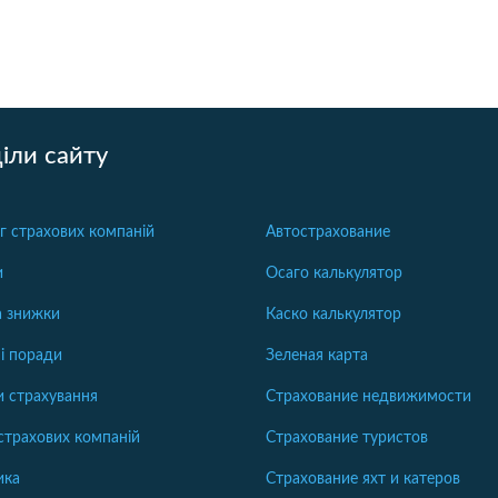
іли сайту
г страхових компаній
Автострахование
и
Осаго калькулятор
та знижки
Каско калькулятор
і поради
Зеленая карта
 страхування
Страхование недвижимости
страхових компаній
Страхование туристов
ика
Страхование яхт и катеров