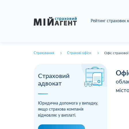
Рейтинг страхових 
Страхування
Страхові офіси
Офіс страхової
Офі
Страховий
обла
адвокат
міст
Юридична допомога у випадку,
якщо страхова компанія
відмовляє у виплаті.