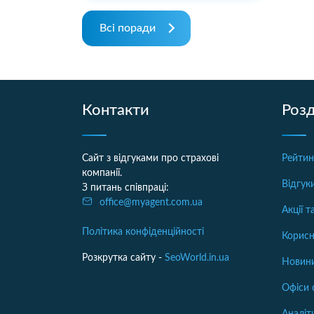
Всі поради
Контакти
Розд
Сайт з відгуками про страхові
Рейтин
компанії.
Відгук
З питань співпраці:
office@myagent.com.ua
Акції 
Політика конфіденційності
Корисн
Розкрутка сайту -
SeoWorld.in.ua
Новини
Офіси 
Аналіт