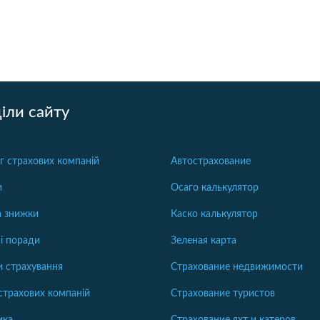
іли сайту
г страхових компаній
Автострахование
и
Осаго калькулятор
та знижки
Каско калькулятор
і поради
Зеленая карта
 страхування
Страхование недвижимости
страхових компаній
Страхование туристов
ика
Страхование яхт и катеров