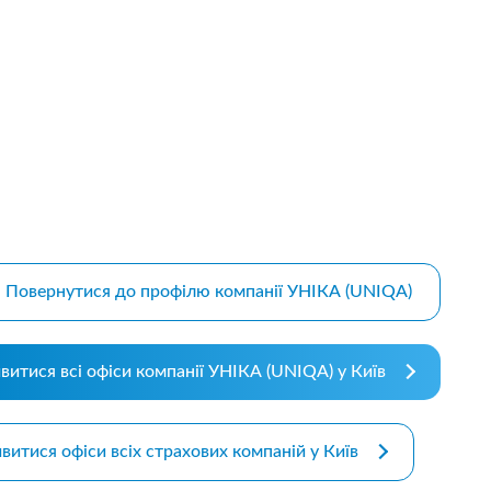
m bootstrap themes
Повернутися до профілю компанії УНІКА (UNIQA)
витися всі офіси компанії УНІКА (UNIQA) у Київ
витися офіси всіх страхових компаній у Київ