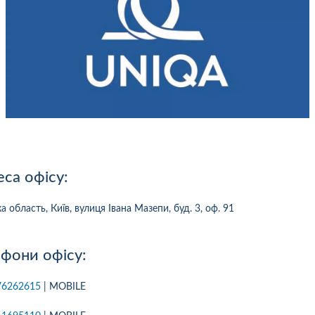
са офісу:
а область, Київ, вулиця Івана Мазепи, буд. 3, оф. 91
фони офісу:
10
1
05.08.2026 19:00
05.08.2026 
76262615
| MOBILE
ка:
10
Оцінка:
10
рмлював сьогодні
Дуже дивна компанія.