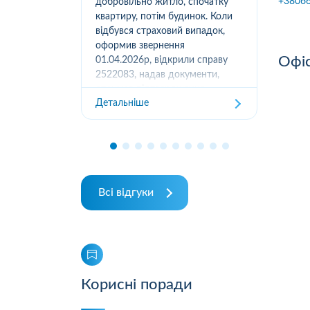
+3806
вання
добровільно житло, спочатку
(05
луг за
квартиру, потім будинок. Коли
м.К
ором. А
відбувся страховий випадок,
дів
их
оформив звернення
та з
Офіс
ошуканою.
01.04.2026р, відкрили справу
трахову
2522083, надав документи,
Дет
отримав підтвердження
Детальніше
отримання, взяли в роботу. 2
місяці жодного повідомлення
від страхової не отримував,...
Всі відгуки
Корисні поради