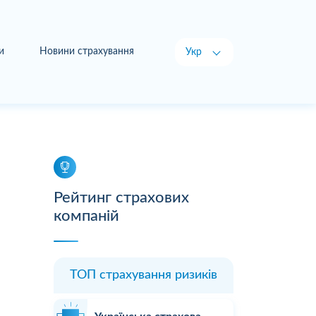
и
Новини страхування
Укр
Рус
Рейтинг страхових
компаній
ТОП страхування ризиків