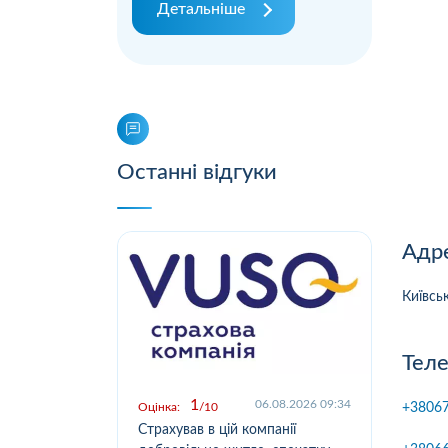
Детальніше
Останні відгуки
Адре
Київськ
Теле
1
.2026 09:03
06.08.2026 09:34
+3806
Оцінка:
10
Оцін
у,
Страхував в цій компанії
Офо