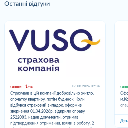
Останні відгуки
1
06.08.2026 09:34
Оцінка:
10
Оцін
Страхував в цій компанії добровільно житло,
Офо
спочатку квартиру, потім будинок. Коли
м.Ко
відбувся страховий випадок, оформив
спец
звернення 01.04.2026р, відкрили справу
2522083, надав документи, отримав
Дет
підтвердження отримання, взяли в роботу. 2