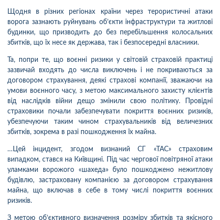
Щодня в різних регіонах країни через терористичні атаки
ворога зазнають руйнувань об’єкти інфраструктури та житлові
будинки, що призводить до без перебільшення колосальних
збитків, що їх несе як держава, так і безпосередні власники.
Та, попри те, що воєнні ризики у світовій страховій практиці
зазвичай входять до числа виключень і не покриваються за
договором страхування, деякі страхові компанії, зважаючи на
умови воєнного часу, з метою максимального захисту клієнтів
від наслідків війни дещо змінили свою політику. Провідні
страховики почали забезпечувати покриття воєнних ризиків,
убезпечуючи таким чином страхувальників від величезних
збитків, зокрема в разі пошкодження їх майна.
…Цей інцидент, згодом визнаний СГ «ТАС» страховим
випадком, стався на Київщині. Під час чергової повітряної атаки
уламками ворожого «шахеда» було пошкоджено нежитлову
будівлю, застраховану компанією за договором страхування
майна, що включав в себе в тому числі покриття воєнних
ризиків.
З метою об’єктивного визначення розміру збитків та якісного