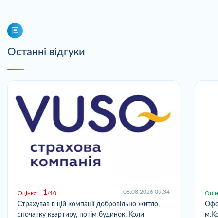
Останні відгуки
1
06.08.2026 09:34
Оцінка:
10
Оцін
Страхував в цій компанії добровільно житло,
Офо
спочатку квартиру, потім будинок. Коли
м.Ко