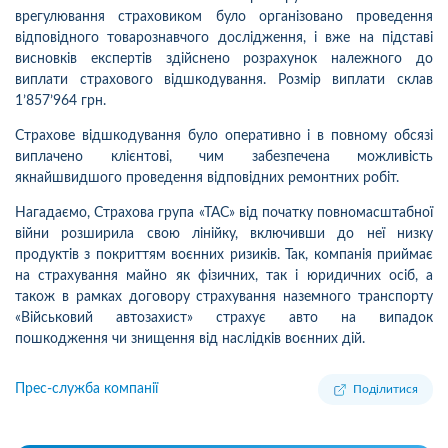
врегулювання страховиком було організовано проведення
відповідного товарознавчого дослідження, і вже на підставі
висновків експертів здійснено розрахунок належного до
виплати страхового відшкодування. Розмір виплати склав
1’857’964 грн.
Страхове відшкодування було оперативно і в повному обсязі
виплачено клієнтові, чим забезпечена можливість
якнайшвидшого проведення відповідних ремонтних робіт.
Нагадаємо, Страхова група «ТАС» від початку повномасштабної
війни розширила свою лінійку, включивши до неї низку
продуктів з покриттям воєнних ризиків. Так, компанія приймає
на страхування майно як фізичних, так і юридичних осіб, а
також в рамках договору страхування наземного транспорту
«Військовий автозахист» страхує авто на випадок
пошкодження чи знищення від наслідків воєнних дій.
Прес-служба компанії
Поділитися