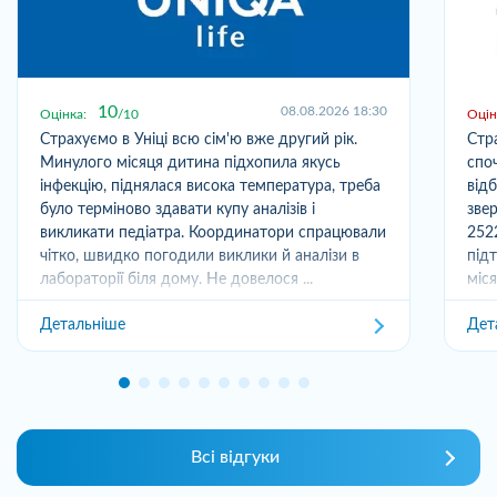
10
08.08.2026 18:30
Оцінка:
10
Оцін
Страхуємо в Уніці всю сім'ю вже другий рік.
Стр
Минулого місяця дитина підхопила якусь
спо
інфекцію, піднялася висока температура, треба
від
було терміново здавати купу аналізів і
зве
викликати педіатра. Координатори спрацювали
252
чітко, швидко погодили виклики й аналізи в
під
лабораторії біля дому. Не довелося ...
міс
отри
Детальніше
Дет
Всі відгуки