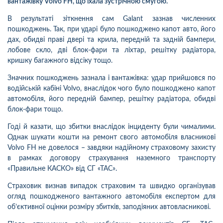
вантажівку Volvo FH, що їхала зустрічною смугою.
В результаті зіткнення сам Galant зазнав численних
пошкоджень. Так, при ударі було пошкоджено капот авто, його
дах, обидві праві двері та крила, передній та задній бампери,
лобове скло, дві блок-фари та ліхтар, решітку радіатора,
кришку багажного відсіку тощо.
Значних пошкоджень зазнала і вантажівка: удар прийшовся по
водійській кабіні
Volvo
, внаслідок чого було пошкоджено капот
автомобіля, його передній бампер, решітку радіатора, обидві
блок-фари тощо.
Годі й казати, що збитки внаслідок інциденту були чималими.
Однак шукати кошти на ремонт свого автомобіля власникові
Volvo
FH
не довелося – завдяки надійному страховому захисту
в рамках договору страхування наземного транспорту
«Правильне КАСКО» від СГ «ТАС».
Страховик визнав випадок страховим та швидко організував
огляд пошкодженого вантажного автомобіля експертом для
об’єктивної оцінки розміру збитків, заподіяних автовласникові.