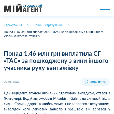
Страхування
Новини страхування
Понад 1,46 млн грн виплатила СГ «ТАС» за пошкоджену з вини іншого
учасника руху вантажівку
Понад 1,46 млн грн виплатила СГ
«ТАС» за пошкоджену з вини іншого
учасника руху вантажівку
05.06.2025
Поділитися
Цей інцидент, згодом визнаний страховим випадком, стався в
Житомирі. Водій автомобіля Mitsubishi Galant на слизькій після
сильної зливи дорозі в якийсь момент не впорався з керуванням,
внаслідок чого легковик занесло і зрештою він врізався у