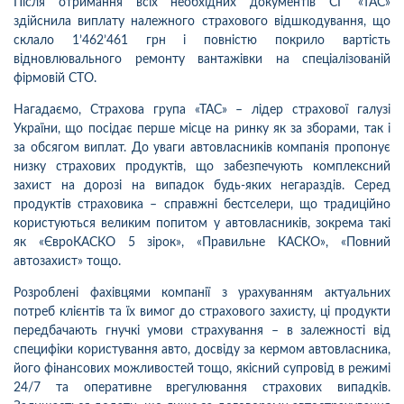
Після отримання всіх необхідних документів СГ «ТАС»
здійснила виплату належного страхового відшкодування, що
склало 1’462’461 грн і повністю покрило вартість
відновлювального ремонту вантажівки на спеціалізованій
фірмовій СТО.
Нагадаємо, Страхова група «ТАС» – лідер страхової галузі
України, що посідає перше місце на ринку як за зборами, так і
за обсягом виплат. До уваги автовласників компанія пропонує
низку страхових продуктів, що забезпечують комплексний
захист на дорозі на випадок будь-яких негараздів. Серед
продуктів страховика – справжні бестселери, що традиційно
користуються великим попитом у автовласників, зокрема такі
як «ЄвроКАСКО 5 зірок», «Правильне КАСКО», «Повний
автозахист» тощо.
Розроблені фахівцями компанії з урахуванням актуальних
потреб клієнтів та їх вимог до страхового захисту, ці продукти
передбачають гнучкі умови страхування – в залежності від
специфіки користування авто, досвіду за кермом автовласника,
його фінансових можливостей тощо, якісний супровід в режимі
24/7 та оперативне врегулювання страхових випадків.