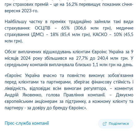
грн страхових премій – це на 16,2% перевищує показник січня-
вересня 2023-го.
Найбільшу частку в преміях традиційно зайняли такі види
страхування: ОСЦПВ – 65% (306,6 млн грн), медичне
страхування (ДМС) – 18% (85,4 млн грн), КАСКО – 10% (45,5
млн грн).
Обсяг виплачених відшкодувань клієнтам Євроінс Україна за 9
місяців 2024 року збільшився на 27,7% до 240,4 млн грн. У
середньому компанія виплачувала близько 1,1 млн грн на день.
«Євроінс Україна вчасно та повністю виконує зобов'язання
перед клієнтами та партнерами, зберігає фінансову стійкість і
ліквідність, відповідає всім вимогам регулятора, – коментує
Андрій Яковенко, голова Правління компанії. – Дякуємо
європейським акціонерам за підтримку, а кожному клієнту та
партнеру - за довіру до бренду Євроінс».
Прес-служба компанії
Поділитися