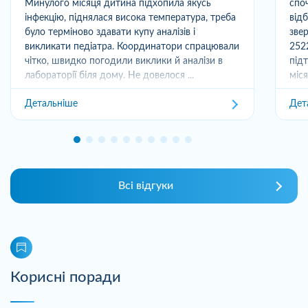
Минулого місяця дитина підхопила якусь
спо
інфекцію, піднялася висока температура, треба
від
було терміново здавати купу аналізів і
зве
викликати педіатра. Координатори спрацювали
252
чітко, швидко погодили виклики й аналізи в
під
лабораторії біля дому. Не довелося ...
міс
отри
Детальніше
Дет
Всі відгуки
Корисні поради