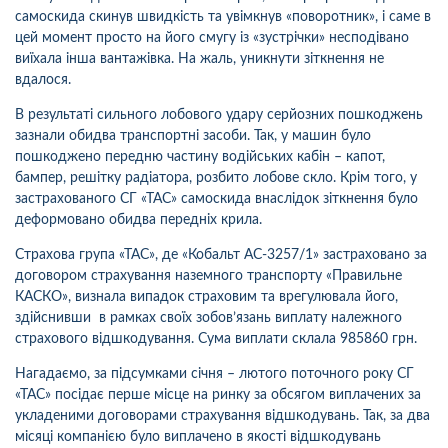
самоскида скинув швидкість та увімкнув «поворотник», і саме в
цей момент просто на його смугу із «зустрічки» несподівано
виїхала інша вантажівка. На жаль, уникнути зіткнення не
вдалося.
В результаті сильного лобового удару серйозних пошкоджень
зазнали обидва транспортні засоби. Так, у машин було
пошкоджено передню частину водійських кабін – капот,
бампер, решітку радіатора, розбито лобове скло. Крім того, у
застрахованого СГ «ТАС» самоскида внаслідок зіткнення було
деформовано обидва передніх крила.
Страхова група «ТАС», де «
Кобальт AC-3257/1
» застраховано за
договором страхування наземного транспорту «Правильне
КАСКО», визнала випадок страховим та врегулювала його,
здійснивши в рамках своїх зобов’язань виплату належного
страхового відшкодування. Сума виплати склала 985860 грн.
Нагадаємо, за підсумками січня – лютого поточного року СГ
«ТАС» посідає перше місце на ринку за обсягом виплачених за
укладеними договорами страхування відшкодувань. Так, за два
місяці компанією було виплачено в якості відшкодувань