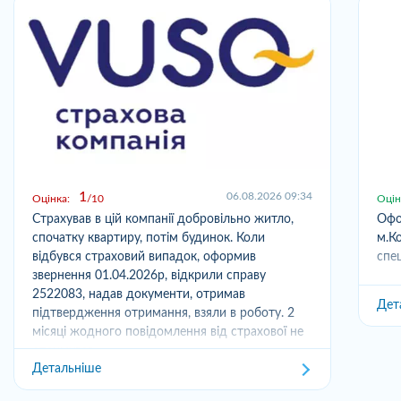
1
06.08.2026 09:34
Оцінка:
10
Оцін
Страхував в цій компанії добровільно житло,
Офо
спочатку квартиру, потім будинок. Коли
м.Ко
відбувся страховий випадок, оформив
спец
звернення 01.04.2026р, відкрили справу
2522083, надав документи, отримав
Дет
підтвердження отримання, взяли в роботу. 2
місяці жодного повідомлення від страхової не
отримував,...
Детальніше