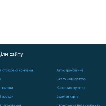
іли сайту
г страхових компаній
Автострахование
и
Осаго калькулятор
та знижки
Каско калькулятор
і поради
Зеленая карта
 страхування
Страхование недвижимости