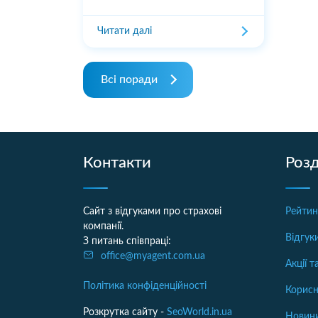
Читати далі
Всі поради
Контакти
Розд
Сайт з відгуками про страхові
Рейтин
компанії.
Відгук
З питань співпраці:
office@myagent.com.ua
Акції 
Політика конфіденційності
Корисн
Розкрутка сайту -
SeoWorld.in.ua
Новини