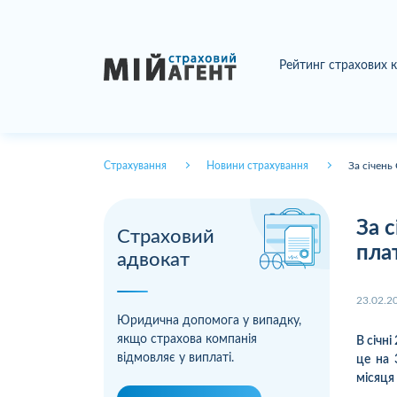
Рейтинг страхових 
Страхування
Новини страхування
За січень
За 
Страховий
пла
адвокат
23.02.2
Юридична допомога у випадку,
якщо страхова компанія
В січн
відмовляє у виплаті.
це на 
місяця