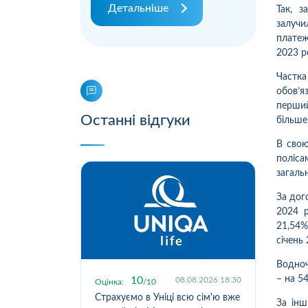
Детальніше
Так, 
залучи
платеж
2023 р
Частка
обов’я
перший
Останні відгуки
більше,
В свою
поліса
загаль
За дог
2024 р
21,54%
січень 
Водноч
– на 5
10
.2026 19:55
08.08.2026 18:30
Оцінка:
10
Оцін
исокою
Страхуємо в Уніці всю сім'ю вже
Стр
За інш