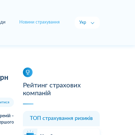
ади
Новини страхування
Укр
Рус
грн
Рейтинг страхових
компаній
итися
ремій –
ТОП страхування ризиків
першого