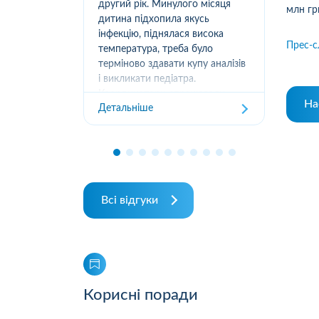
нила в їх
другий рік. Минулого місяця
доб
млн гр
 швидко
дитина підхопила якусь
ква
 приїхав
інфекцію, піднялася висока
від
Прес-с
отім ще й
температура, треба було
офо
 зручно,
терміново здавати купу аналізів
01.
гати і
і викликати педіатра.
252
..
Координатори спрацювали
отр
На
Детальніше
Дет
чітко, швидко погодили
отр
виклики й аналізи в лабораторії
міс
біля дому. Не довелося ...
від
Всі відгуки
Корисні поради