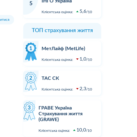
ІНГО Україна
Зателефонував, сказав, що хочу
в ДТП не 
5
вати
застрахувати дві свої машини.
реальних 
5,6
Клієнтська оцінка:
10
ість
На що отримав відповідь - "Вам
вартості з
итися
перетелефонують" Вже місяць
відновлен
як передзвонюють. Навіщо там
При зверн
ТОП страхування життя
менеджери сидять.?...
суми збит
розгляду. 
Детальніше
Детальні
пропонуют
МетЛайф (MetLife)
результат
1,0
...
Клієнтська оцінка:
10
ТАС СК
2,3
Клієнтська оцінка:
10
ГРАВЕ Україна
Страхування життя
(GRAWE)
10,0
Клієнтська оцінка:
10