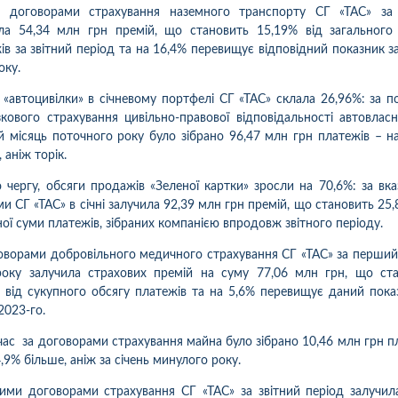
за договорами страхування наземного транспорту СГ «ТАС» за 
ла 54,34 млн грн премій, що становить 15,19% від загального
ів за звітний період та на 16,4% перевищує відповідний показник за
оку.
 «автоцивілки» в січневому портфелі СГ «ТАС» склала 26,96%: за п
зкового страхування цивільно-правової відповідальності автовласн
 місяць поточного року було зібрано 96,47 млн грн платежів – н
 аніж торік.
 чергу, обсяги продажів «Зеленої картки» зросли на 70,6%: за вк
ми СГ «ТАС» в січні залучила 92,39 млн грн премій, що становить 25,
ної суми платежів, зібраних компанією впродовж звітного періоду.
оворами добровільного медичного страхування СГ «ТАС» за перший
оку залучила страхових премій на суму 77,06 млн грн, що ст
 від сукупного обсягу платежів та на 5,6% перевищує даний пока
2023-го.
ас за договорами страхування майна було зібрано 10,46 млн грн п
4,9% більше, аніж за січень минулого року.
1
10
06.08.2026 09:34
05.08.2026 
ка:
10
Оцінка:
10
ахував в цій компанії
Оформлював сьогодні
ими договорами страхування СГ «ТАС» за звітний період залучил