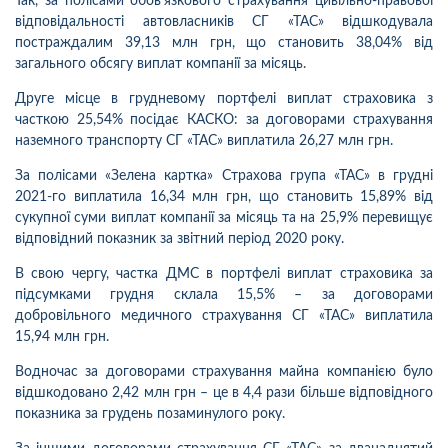
Так, за полісами обов’язкового страхування цивільно-правової
відповідальності автовласників СГ «ТАС» відшкодувала
постраждалим 39,13 млн грн, що становить 38,04% від
загального обсягу виплат компанії за місяць.
Друге місце в грудневому портфелі виплат страховика з
часткою 25,54% посідає КАСКО: за договорами страхування
наземного транспорту СГ «ТАС» виплатила 26,27 млн грн.
За полісами «Зелена картка» Страхова група «ТАС» в грудні
2021-го виплатила 16,34 млн грн, що становить 15,89% від
сукупної суми виплат компанії за місяць та на 25,9% перевищує
відповідний показник за звітний період 2020 року.
В свою чергу, частка ДМС в портфелі виплат страховика за
підсумками грудня склала 15,5% – за договорами
добровільного медичного страхування СГ «ТАС» виплатила
15,94 млн грн.
Водночас за договорами страхування майна компанією було
відшкодовано 2,42 млн грн – це в 4,4 рази більше відповідного
показника за грудень позаминулого року.