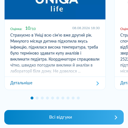
10
08.08.2026 18:30
Оцінка:
10
Оцін
Страхуємо в Уніці всю сім'ю вже другий рік.
Стр
Минулого місяця дитина підхопила якусь
спо
інфекцію, піднялася висока температура, треба
від
було терміново здавати купу аналізів і
зве
викликати педіатра. Координатори спрацювали
252
чітко, швидко погодили виклики й аналізи в
під
лабораторії біля дому. Не довелося ...
міс
отри
Детальніше
Дет
Всі відгуки