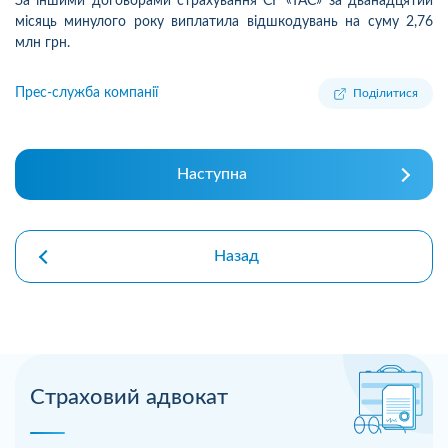
За іншими договорами страхування СГ «ТАС» за дванадцятий
місяць минулого року виплатила відшкодувань на суму 2,76
млн грн.
Прес-служба компанії
Поділитися
Наступна
Назад
Страховий адвокат